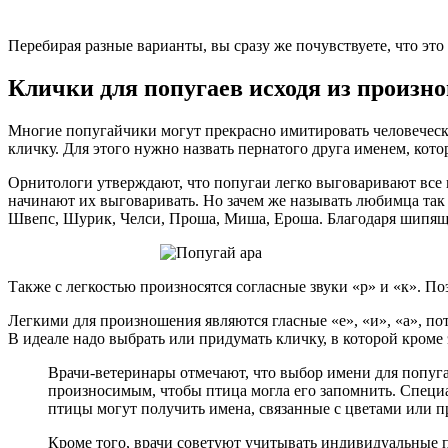
Перебирая разные варианты, вы сразу же почувствуете, что это
Клички для попугаев исходя из произн
Многие попугайчики могут прекрасно имитировать человеческую
кличку. Для этого нужно назвать пернатого друга именем, кото
Орнитологи утверждают, что попугаи легко выговаривают все 
начинают их выговаривать. Но зачем же называть любимца так
Швепс, Шурик, Челси, Проша, Миша, Ероша. Благодаря шипящи
Также с легкостью произносятся согласные звуки «р» и «к». П
Легкими для произношения являются гласные «е», «и», «а», по
В идеале надо выбрать или придумать кличку, в которой кроме
Врачи-ветеринары отмечают, что выбор имени для попуга
произносимым, чтобы птица могла его запомнить. Специ
птицы могут получить имена, связанные с цветами или п
Кроме того, врачи советуют учитывать индивидуальные п