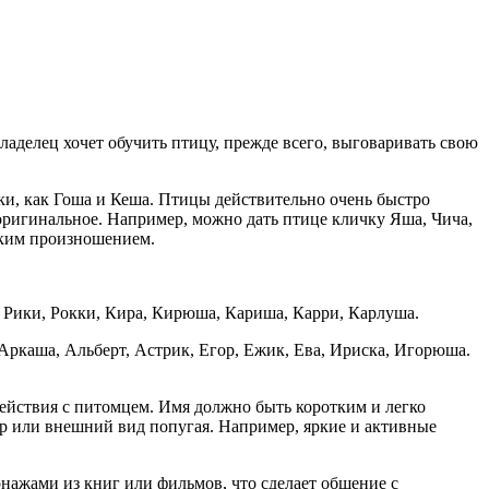
аделец хочет обучить птицу, прежде всего, выговаривать свою
и, как Гоша и Кеша. Птицы действительно очень быстро
оригинальное. Например, можно дать птице кличку Яша, Чича,
тким произношением.
, Рики, Рокки, Кира, Кирюша, Кариша, Карри, Карлуша.
 Аркаша, Альберт, Астрик, Егор, Ежик, Ева, Ириска, Игорюша.
действия с питомцем. Имя должно быть коротким и легко
р или внешний вид попугая. Например, яркие и активные
нажами из книг или фильмов, что сделает общение с