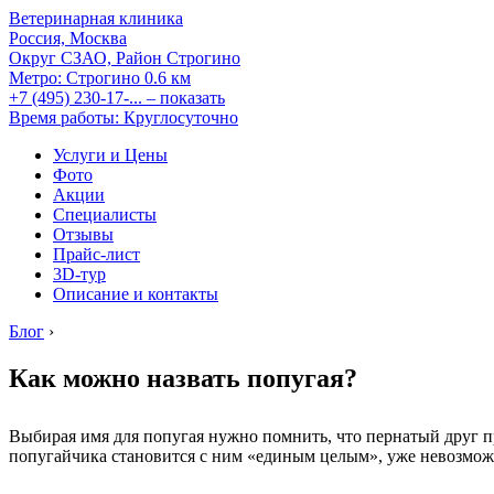
Ветеринарная клиника
Россия, Москва
Округ СЗАО, Район Строгино
Метро:
Строгино
0.6 км
+7 (495) 230-17-...
– показать
Время работы: Круглосуточно
Услуги и Цены
Фото
Акции
Специалисты
Отзывы
Прайс-лист
3D-тур
Описание и контакты
Блог
›
Как можно назвать попугая?
Выбирая имя для попугая нужно помнить, что пернатый друг пр
попугайчика становится с ним «единым целым», уже невозможно