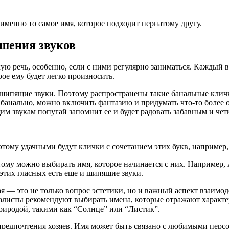
 именно то самое имя, которое подходит пернатому другу.
ошения звуков
 речь, особенно, если с ними регулярно заниматься. Каждый вл
рое ему будет легко произносить.
шипящие звуки. Поэтому распространены такие банальные кличк
 банально, можно включить фантазию и придумать что-то более 
м звукам попугай запомнит ее и будет радовать забавным и че
оэтому удачными будут клички с сочетанием этих букв, например
тому можно выбирать имя, которое начинается с них. Например,
 этих гласных есть еще и шипящие звуки.
я — это не только вопрос эстетики, но и важный аспект взаимо
алисты рекомендуют выбирать имена, которые отражают характе
риродой, такими как “Солнце” или “Листик”.
редпочтения хозяев. Имя может быть связано с любимыми персо