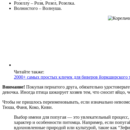
Розеллу – Розя, Розел, Розелка.
Волнистого – Волнуша.
Читайте также:
2000+ самых простых кличек для биверов йоркширского т
Внимание!
Покупая пернатого друга, обязательно удостоверьтес
девочка. Иногда птица шокирует хозяев тем, что сносит яйцо, ч
Чтобы не пришлось переименовывать, если изначально невозмо
Тюша, Фаня, Коко, Киви.
Выбор имени для попугая — это увлекательный процесс, 
характер и особенности питомца. Например, если попуга
вдохновленные природой или культурой, такие как “Зефи