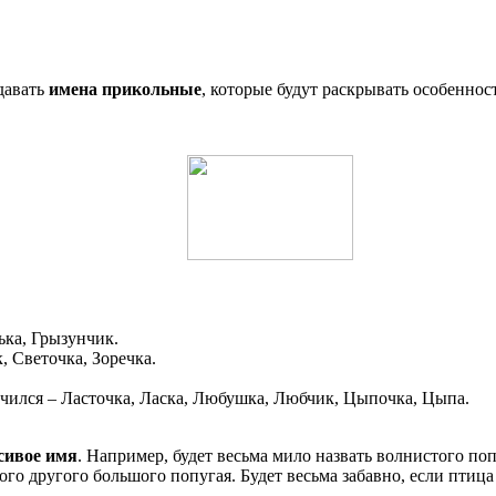
давать
имена прикольные
, которые будут раскрывать особеннос
ька, Грызунчик.
 Светочка, Зоречка.
чился – Ласточка, Ласка, Любушка, Любчик, Цыпочка, Цыпа.
сивое имя
. Например, будет весьма мило назвать волнистого по
бого другого большого попугая. Будет весьма забавно, если пти