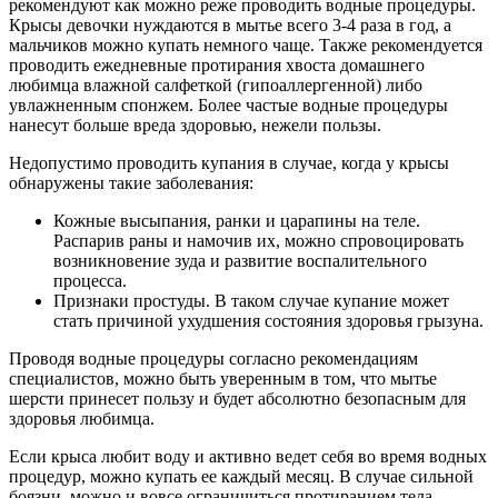
рекомендуют как можно реже проводить водные процедуры.
Крысы девочки нуждаются в мытье всего 3-4 раза в год, а
мальчиков можно купать немного чаще. Также рекомендуется
проводить ежедневные протирания хвоста домашнего
любимца влажной салфеткой (гипоаллергенной) либо
увлажненным спонжем. Более частые водные процедуры
нанесут больше вреда здоровью, нежели пользы.
Недопустимо проводить купания в случае, когда у крысы
обнаружены такие заболевания:
Кожные высыпания, ранки и царапины на теле.
Распарив раны и намочив их, можно спровоцировать
возникновение зуда и развитие воспалительного
процесса.
Признаки простуды. В таком случае купание может
стать причиной ухудшения состояния здоровья грызуна.
Проводя водные процедуры согласно рекомендациям
специалистов, можно быть уверенным в том, что мытье
шерсти принесет пользу и будет абсолютно безопасным для
здоровья любимца.
Если крыса любит воду и активно ведет себя во время водных
процедур, можно купать ее каждый месяц. В случае сильной
боязни, можно и вовсе ограничиться протиранием тела