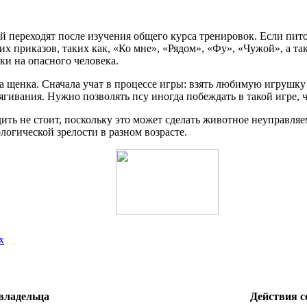
й переходят после изучения общего курса тренировок. Если пито
их приказов, таких как, «Ко мне», «Рядом», «Фу», «Чужой», а т
ки на опасного человека.
 щенка. Сначала учат в процессе игры: взять любимую игрушку п
ягивания. Нужно позволять псу иногда побеждать в такой игре, ч
ить не стоит, поскольку это может сделать животное неуправляе
логической зрелости в разном возрасте.
х
владельца
Действия с