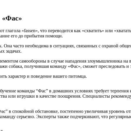
е «Фас»
т глагола «fassen», что переводится как «схватить» или «хватат
ржание его до прибытия помощи.
к. Она часто необходима в ситуациях, связанных с охраной общ
х задачах.
ементом самообороны в случае нападения злоумышленника на вл
кражи собака, получившая команду «Фас», сможет преследовать и 
ить характер и поведение вашего питомца.
обучение команды “Фас” в домашних условиях требует терпения и
тва или игрушки в качестве поощрения. Специалисты рекоменду
Фас” в спокойной обстановке, постепенно увеличивая уровень о
команду серьезно. Эксперты также подчеркивают, что регулярны