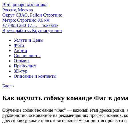
Ветеринарная клиника
Россия, Москва
Округ СЗАО, Район Строгино
Метро:
Строгино
0.6 км
+7 (495) 230-17-...
– показать
Время работы: Круглосуточно
Услуги и Цены
Фото
Акции
Специалисты
Отзывы
Прайс-лист
3D-тур
Описание и контакты
Блог
›
Как научить собаку команде Фас в дом
Обучение собаки команде “Фас” — важный этап дрессировки, к
руководство, основанное на рекомендациях профессионалов, ко
дрессировку, какие подготовительные мероприятия провести и 