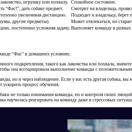
 лакомство, игрушку или похвалу.
Спокойное состояние.
ть “Фас!”, дать собаке предмет.
Смотрит на владельца, проявл
остепенно увеличивая дистанцию.
Подходит к владельцу, берет 
умы, другие предметы).
Может отвлекаться, но старае
циях, постепенно усложняя задачу.
Выполняет команду в разных 
оманде “Фас” в домашних условиях:
ивного подкрепления, такого как лакомства или похвала, значит
 чтобы она ассоциировала выполнение команды с положительным 
манды, но и через наблюдение. Если у вас есть другая собака, в
т ускорить процесс обучения.
собаки не только понимания команды, но и контроля своих эмоци
ка научилась реагировать на команду даже в стрессовых ситуац