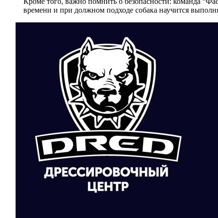
Кроме того, важно помнить о безопасности: команда “Фа
времени и при должном подходе собака научится выполня