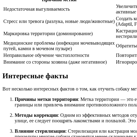
Увеличить
Недостаточная выгуливаемость
активные
Создать к
Стресс или тревога (разлука, новые люди/животные)
(Adaptil, 
Кастрация
Маркировка территории (доминирование)
нестерили
Медицинские проблемы (инфекции мочевыводящих
Обратитьс
путей, камни в мочевом пузыре)
Неправильное обучение чистоплотности
Повторить
Внимание со стороны хозяина (даже негативное)
Игнориров
Интересные факты
Вот несколько интересных фактов о том, как отучить собаку ме
Причины метки территории
: Метка территории — это е
границы или привлечь внимание противоположного пола.
Методы коррекции
: Одним из эффективных методов отуч
улице, ее следует поощрять лакомствами и похвалой. Э
Влияние стерилизации
: Стерилизация или кастрация мо
процедуры многие собаки становятся менее склонными к 