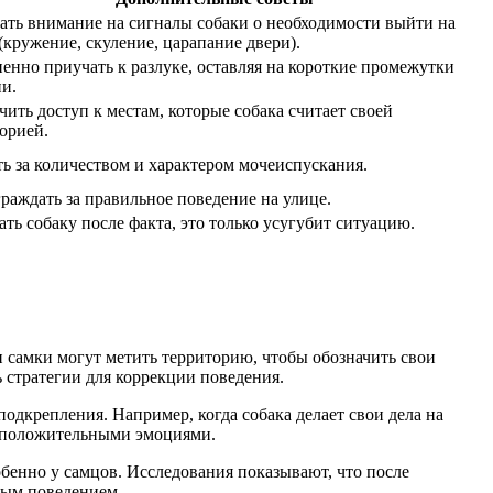
ть внимание на сигналы собаки о необходимости выйти на
(кружение, скуление, царапание двери).
енно приучать к разлуке, оставляя на короткие промежутки
и.
ить доступ к местам, которые собака считает своей
орией.
ь за количеством и характером мочеиспускания.
раждать за правильное поведение на улице.
ать собаку после факта, это только усугубит ситуацию.
и самки могут метить территорию, чтобы обозначить свои
стратегии для коррекции поведения.
одкрепления. Например, когда собака делает свои дела на
и положительными эмоциями.
обенно у самцов. Исследования показывают, что после
вым поведением.