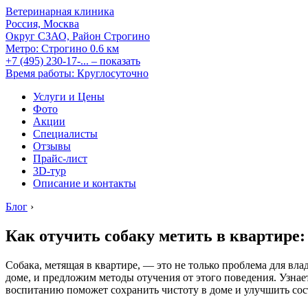
Ветеринарная клиника
Россия, Москва
Округ СЗАО, Район Строгино
Метро:
Строгино
0.6 км
+7 (495) 230-17-...
– показать
Время работы: Круглосуточно
Услуги и Цены
Фото
Акции
Специалисты
Отзывы
Прайс-лист
3D-тур
Описание и контакты
Блог
›
Как отучить собаку метить в квартире:
Собака, метящая в квартире, — это не только проблема для вл
доме, и предложим методы отучения от этого поведения. Узна
воспитанию поможет сохранить чистоту в доме и улучшить сос