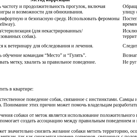
 частоту и продолжительность прогулок, включая
Обраща
 игры и возможности для обнюхивания.
улицу 
омфортную и безопасную среду. Использовать феромоны
Постеп
Feliway).
времен
/стерилизация (для некастрированных/
Исключ
зованных собак).
террит
я к ветеринару для обследования и лечения.
Следит
 обучение командам “Место” и “Гулять”.
Вознаг
ать метку, хвалить за правильное поведение.
Не руг
тить в квартире:
стественное поведение собак, связанное с инстинктами. Самцы 
 Понимание этих причин может помочь владельцам разработать 
ения собаки от меток является использование положительного п
то помогает создать ассоциацию между правильным поведением 
жет значительно снизить желание собаки метить территорию, ос
меткам, так как снижается уровень гормонов, связанных с поло