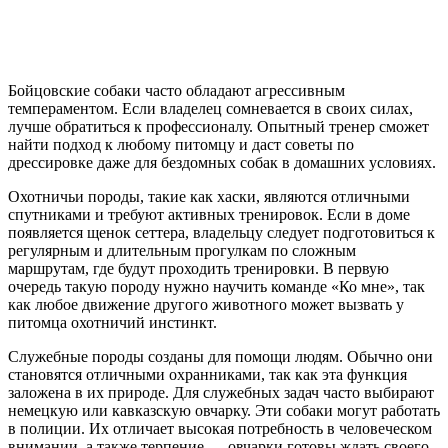
Бойцовские собаки часто обладают агрессивным
темпераментом. Если владелец сомневается в своих силах,
лучше обратиться к профессионалу. Опытный тренер сможет
найти подход к любому питомцу и даст советы по
дрессировке даже для бездомных собак в домашних условиях.
Охотничьи породы, такие как хаски, являются отличными
спутниками и требуют активных тренировок. Если в доме
появляется щенок сеттера, владельцу следует подготовиться к
регулярным и длительным прогулкам по сложным
маршрутам, где будут проходить тренировки. В первую
очередь такую породу нужно научить команде «Ко мне», так
как любое движение другого животного может вызвать у
питомца охотничий инстинкт.
Служебные породы созданы для помощи людям. Обычно они
становятся отличными охранниками, так как эта функция
заложена в их природе. Для служебных задач часто выбирают
немецкую или кавказскую овчарку. Эти собаки могут работать
в полиции. Их отличает высокая потребность в человеческом
внимании, а также терпение — овчарки готовы ждать своего