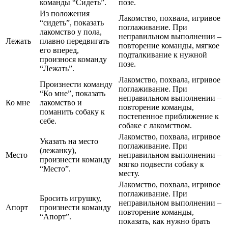
команды “Сидеть”.
позе.
Из положения
Лакомство, похвала, игривое
“сидеть”, показать
поглаживание. При
лакомство у пола,
неправильном выполнении –
Лежать
плавно передвигать
повторение команды, мягкое
его вперед,
подталкивание к нужной
произнося команду
позе.
“Лежать”.
Лакомство, похвала, игривое
Произнести команду
поглаживание. При
“Ко мне”, показать
неправильном выполнении –
Ко мне
лакомство и
повторение команды,
поманить собаку к
постепенное приближение к
себе.
собаке с лакомством.
Лакомство, похвала, игривое
Указать на место
поглаживание. При
(лежанку),
Место
неправильном выполнении –
произнести команду
мягко подвести собаку к
“Место”.
месту.
Лакомство, похвала, игривое
поглаживание. При
Бросить игрушку,
неправильном выполнении –
Апорт
произнести команду
повторение команды,
“Апорт”.
показать, как нужно брать