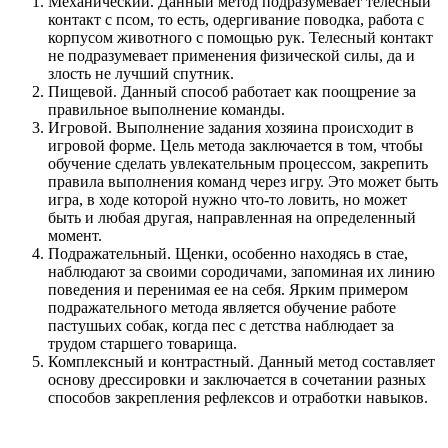
Механический. Данный метод подразумевает телесный
контакт с псом, то есть, одергивание поводка, работа с
корпусом животного с помощью рук. Телесный контакт
не подразумевает применения физической силы, да и
злость не лучший спутник.
Пищевой. Данный способ работает как поощрение за
правильное выполнение команды.
Игровой. Выполнение задания хозяина происходит в
игровой форме. Цель метода заключается в том, чтобы
обучение сделать увлекательным процессом, закрепить
правила выполнения команд через игру. Это может быть
игра, в ходе которой нужно что-то ловить, но может
быть и любая другая, направленная на определенный
момент.
Подражательный. Щенки, особенно находясь в стае,
наблюдают за своими сородичами, запоминая их линию
поведения и перенимая ее на себя. Ярким примером
подражательного метода является обучение работе
пастушьих собак, когда пес с детства наблюдает за
трудом старшего товарища.
Комплексный и контрастный. Данный метод составляет
основу дрессировки и заключается в сочетании разных
способов закрепления рефлексов и отработки навыков.