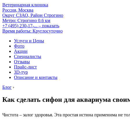
Ветеринарная клиника
Россия, Москва
Округ СЗАО, Район Строгино
Метро:
Строгино
0.6 км
+7 (495) 230-17-...
– показать
Время работы: Круглосуточно
Услуги и Цены
Фото
Акции
Специалисты
Отзывы
Прайс-лист
3D-тур
Описание и контакты
Блог
›
Как сделать сифон для аквариума свои
Чистота – залог здоровья. Эта простая истина применима не то