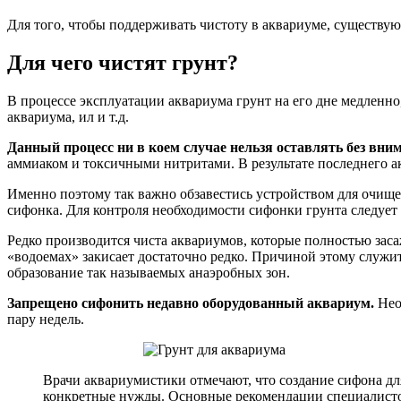
Для того, чтобы поддерживать чистоту в аквариуме, существую
Для чего чистят грунт?
В процессе эксплуатации аквариума грунт на его дне медленн
аквариума, ил и т.д.
Данный процесс ни в коем случае нельзя оставлять без вни
аммиаком и токсичными нитритами. В результате последнего 
Именно поэтому так важно обзавестись устройством для очище
сифонка. Для контроля необходимости сифонки грунта следует 
Редко производится чиста аквариумов, которые полностью засаж
«водоемах» закисает достаточно редко. Причиной этому служит 
образование так называемых анаэробных зон.
Запрещено сифонить недавно оборудованный аквариум.
Нео
пару недель.
Врачи аквариумистики отмечают, что создание сифона дл
конкретные нужды. Основные рекомендации специалистов 