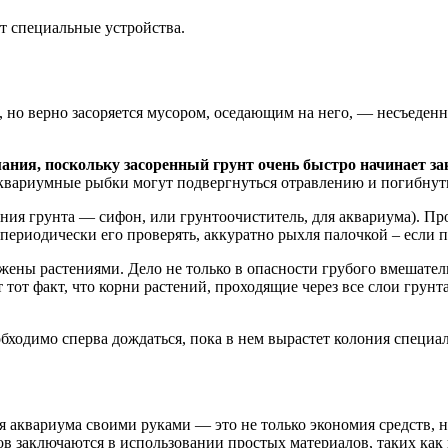
т специальные устройства.
о, но верно засоряется мусором, оседающим на него, — несъеде
мания, поскольку засоренный грунт очень быстро начинает за
аквариумные рыбки могут подвергнуться отравлению и погибнут
ния грунта — сифон, или грунтоочиститель, для аквариума). Пр
периодически его проверять, аккуратно рыхля палочкой – если п
ены растениями. Дело не только в опасности грубого вмешательс
тот факт, что корни растений, проходящие через все слои грунт
бходимо сперва дождаться, пока в нем вырастет колония специ
я аквариума своими руками — это не только экономия средств, 
заключаются в использовании простых материалов, таких как пл