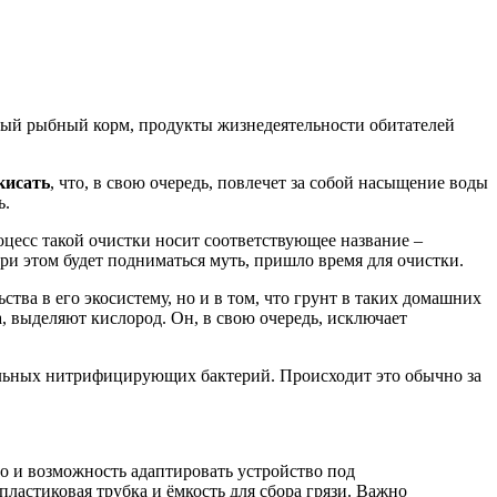
нный рыбный корм, продукты жизнедеятельности обитателей
кисать
, что, в свою очередь, повлечет за собой насыщение воды
ь.
оцесс такой очистки носит соответствующее название –
ри этом будет подниматься муть, пришло время для очистки.
тва в его экосистему, но и в том, что грунт в таких домашних
а, выделяют кислород. Он, в свою очередь, исключает
альных нитрифицирующих бактерий. Происходит это обычно за
но и возможность адаптировать устройство под
астиковая трубка и ёмкость для сбора грязи. Важно