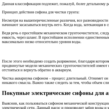
Данная классификация подлежит, пожалуй, более детальному 
Принцип действия сифона для чистки грунта:
Несмотря на вышеперечисленные различия, все разновидности
начинают засасываться внутрь него. Когда вода, затекающая в 
Ведя речь о простейшем механическом грунтоочистителе, следуе
емкость, через шланг. В простейшим исполнении единственным 
максимально низко относительно уровня воды.
После этого необходимо создать разряжение, благодаря котором
продвинутые модели механических грунтоочистителей имеют в 
отстояться и вернуть обратно в аквариум.
Чистка аквариума сифоном – процесс длительный. Отнимет он у 
никакого смысла. Важно также следить за тем, чтобы объем сли
Покупные электрические сифоны для 
Выяснив, как пользоваться сифоном механической конструкции,
электрической сети. Данный насос и производит забор воды и 