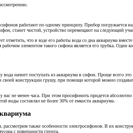
рассмотрению.
 сифонов работают по одному принципу. Прибор погружается на
сифон, станет чистой, устройство перемещают на следующий учас
т отметить, что в ходе его работы вода со дна аквариума вмест
рабочим элементом такого сифона является его трубка. Один кон
у вода начнет поступать из аквариума в сифон. Проще всего это 
своей конструкции грушу, при помощи которой можно создавать
вас не менее часа. При этом просифонить придется абсолютно ве
той воды составлял не более 30% от емкости аквариума.
аквариума
 рассмотрим также особенности электросифонов. В их конструкци
мусора с поверхности грунта.