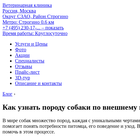
Ветеринарная клиника
Россия, Москва
Округ СЗАО, Район Строгино
Метро:
Строгино
0.6 км
+7 (495) 230-17-...
– показать
Время работы: Круглосуточно
Услуги и Цены
Фото
Акции
Специалисты
Отзывы
Прайс-лист
3D-тур
Описание и контакты
Блог
›
Как узнать породу собаки по внешнему
В мире собак множество пород, каждая с уникальными чертам
помогает понять потребности питомца, его поведение и уход. В
помочь в этом процессе.