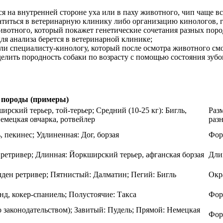
я на внутренней стороне уха или в паху животного, чип чаще в
титься в ветеринарную клинику либо организацию кинологов, 
отного, который покажет генетические сочетания разных пород
для анализа берется в ветеринарной клинике;
ли специалисту-кинологу, который после осмотра животного смож
елить породность собаки по возрасту с помощью состояния зубо
породы (примеры)
ирский терьер, той-терьер; Средний (10-25 кг): Бигль,
Разм
немецкая овчарка, ротвейлер
раз
, пекинес; Удлиненная: Дог, борзая
Фор
н ретривер; Длинная: Йоркширский терьер, афганская борзая
Дли
ден ретривер; Пятнистый: Далматин; Пегий: Бигль
Окр
унд, кокер-спаниель; Полустоячие: Такса
Фор
 законодательством); Завитый: Пудель; Прямой: Немецкая
Фор