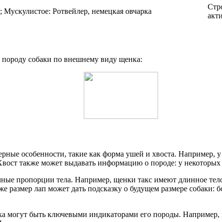
Стр
я; Мускулистое: Ротвейлер, немецкая овчарка
акт
ь породу собаки по внешнему виду щенка:
ктерные особенности, такие как форма ушей и хвоста. Например,
 Хвост также может выдавать информацию о породе: у некоторых
ные пропорции тела. Например, щенки такс имеют длинное тело
размер лап может дать подсказку о будущем размере собаки: бо
нка могут быть ключевыми индикаторами его породы. Например,