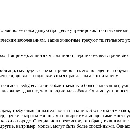
его наиболее подходящую программу тренировок и оптимальный 
еским заболеваниям. Такие животные требуют тщательного ухо
ю. Например, животным с длинной шерстью нельзя стричь мех та
юбимца, ему будет легче контролировать его поведение и обуча
етически, должны поддерживаться правильным воспитанием.
 не имеет pedigree. Такие собаки зачастую более выносливы, у
ило, живут дольше, чем породистые собаки. Они могут принести
адача, требующая внимательности и знаний. Эксперты отмечают
мер, щенки с короткими ногами и широкими мордочками могут ука
одсказки о породе. Специалисты рекомендуют обращать внимание 
ак другие, например, мопсы, могут быть более спокойными. Одна