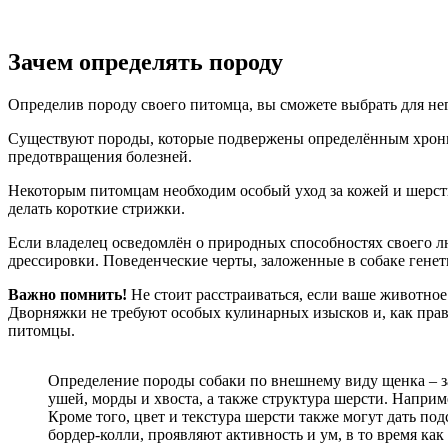
Зачем определять породу
Определив породу своего питомца, вы сможете выбрать для н
Существуют породы, которые подвержены определённым хронич
предотвращения болезней.
Некоторым питомцам необходим особый уход за кожей и шерсть
делать короткие стрижки.
Если владелец осведомлён о природных способностях своего л
дрессировки. Поведенческие черты, заложенные в собаке ген
Важно помнить!
Не стоит расстраиваться, если ваше животное
Дворняжки не требуют особых кулинарных изысков и, как прав
питомцы.
Определение породы собаки по внешнему виду щенка – з
ушей, морды и хвоста, а также структура шерсти. Напри
Кроме того, цвет и текстура шерсти также могут дать п
бордер-колли, проявляют активность и ум, в то время к