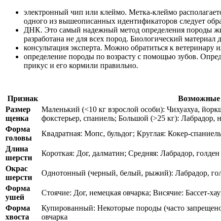
электронный чип или клеймо. Метка-клеймо располагаетс
одного из вышеописанных идентификаторов следует обра
ДНК. Это самый надежный метод определения породы жив
разработана не для всех пород. Биологический материал 
консультация эксперта. Можно обратиться к ветеринару и
определение породы по возрасту с помощью зубов. Опред
прикус и его кормили правильно.
Признак
Возможные 
Размер
Маленький (<10 кг взрослой особи): Чихуахуа, йоркш
щенка
фокстерьер, спаниель; Большой (>25 кг): Лабрадор, 
Форма
Квадратная: Мопс, бульдог; Круглая: Кокер-спаниель
головы
Длина
Короткая: Дог, далматин; Средняя: Лабрадор, голде
шерсти
Окрас
Однотонный (черный, белый, рыжий): Лабрадор, гол
шерсти
Форма
Стоячие: Дог, немецкая овчарка; Висячие: Бассет-ха
ушей
Форма
Купированный: Некоторые породы (часто запрещено
хвоста
овчарка