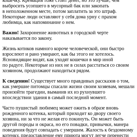
кошечку. Кремация тоже стоит денег, но это лучше, чем
выбросить усопшего в мусорный бак или закопать
в неположенном месте, потом заплатить за это штраф.
Некоторые люди оставляют у себя дома урну с прахом
любимца, как напоминание о нем.
Важно!
Захоронение животных в городской черте
наказывается по закону.
Жизнь котиков намного короче человеческой, они быстро
взрослеют и рано умирают, как бы этого не хотелось.
Ясновидящие видят, как уходят кошечки в мир иной
по радуге. Некоторые из них не в силах расстаться со своим
хозяином, продолжают находиться рядом.
К сведению!
Существует много правдивых рассказов о том,
как умершие питомцы спасали жизни своим хозяевам, мешали
произойти трагедии, выманив их из рухнувшего
впоследствии здания в самый последний момент.
Часто пушистый любимец может ожить в образе вновь
рожденного котенка, который приходит ко двору своего
хозяина, ни за что не желая его покинуть. Он может быть
другой породы и окраса, но его повадки, привычки, манера
поведения будут совпадать с умершим. Жалость к бездомному
котенку, предоставление ему приюта могут легче перенести