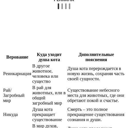
Куда уходит
Дополнительные
Верование
душа кота
пояснения
В другое
Душа кота перерождается в
животное,
Реинкарнация
новую жизнь, сохраняя часть
человека или
своей сущности.
существо
В рай для
Рай/
Существование небесного
животных, или в
Загробный
места для животных, где они
общий
мир
обретают покой и счастье.
загробный мир
Душа кота
Смерть – это полное
Никуда
прекращает
прекращение существования
существование
сознания и души.
В мир духов,