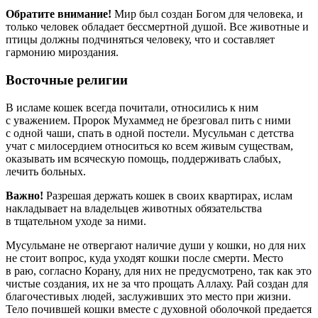
Обратите внимание!
Мир был создан Богом для человека, и
только человек обладает бессмертной душой. Все животные и
птицы должны подчиняться человеку, что и составляет
гармонию мироздания.
Восточные религии
В исламе кошек всегда почитали, относились к ним
с уважением. Пророк Мухаммед не брезговал пить с ними
с одной чаши, спать в одной постели. Мусульман с детства
учат с милосердием относиться ко всем живым существам,
оказывать им всяческую помощь, поддерживать слабых,
лечить больных.
Важно!
Разрешая держать кошек в своих квартирах, ислам
накладывает на владельцев животных обязательства
в тщательном уходе за ними.
Мусульмане не отвергают наличие души у кошки, но для них
не стоит вопрос, куда уходят кошки после смерти. Место
в раю, согласно Корану, для них не предусмотрено, так как это
чистые создания, их не за что прощать Аллаху. Рай создан для
благочестивых людей, заслуживших это место при жизни.
Тело почившей кошки вместе с духовной оболочкой предается