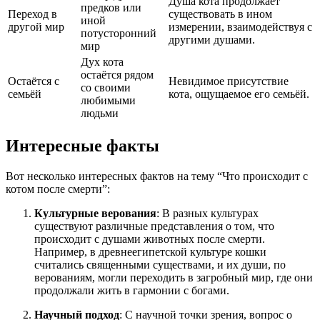
Душа кота продолжает
предков или
Переход в
существовать в ином
иной
другой мир
измерении, взаимодействуя с
потусторонний
другими душами.
мир
Дух кота
остаётся рядом
Остаётся с
Невидимое присутствие
со своими
семьёй
кота, ощущаемое его семьёй.
любимыми
людьми
Интересные факты
Вот несколько интересных фактов на тему “Что происходит с
котом после смерти”:
Культурные верования
: В разных культурах
существуют различные представления о том, что
происходит с душами животных после смерти.
Например, в древнеегипетской культуре кошки
считались священными существами, и их души, по
верованиям, могли переходить в загробный мир, где они
продолжали жить в гармонии с богами.
Научный подход
: С научной точки зрения, вопрос о