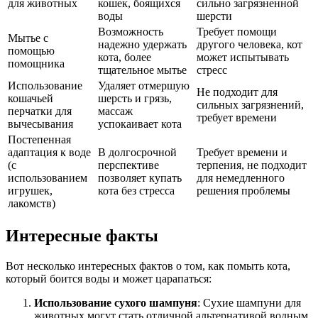
для животных
кошек, боящихся
сильно загрязненной
воды
шерсти
Возможность
Требует помощи
Мытье с
надежно удержать
другого человека, кот
помощью
кота, более
может испытывать
помощника
тщательное мытье
стресс
Использование
Удаляет отмершую
Не подходит для
кошачьей
шерсть и грязь,
сильных загрязнений,
перчатки для
массаж
требует времени
вычесывания
успокаивает кота
Постепенная
адаптация к воде
В долгосрочной
Требует времени и
(с
перспективе
терпения, не подходит
использованием
позволяет купать
для немедленного
игрушек,
кота без стресса
решения проблемы
лакомств)
Интересные факты
Вот несколько интересных фактов о том, как помыть кота,
который боится воды и может царапаться:
Использование сухого шампуня
: Сухие шампуни для
животных могут стать отличной альтернативой водным