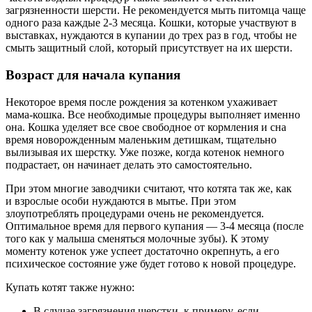
загрязненности шерсти. Не рекомендуется мыть питомца чаще
одного раза каждые 2-3 месяца. Кошки, которые участвуют в
выставках, нуждаются в купании до трех раз в год, чтобы не
смыть защитный слой, который присутствует на их шерсти.
Возраст для начала купания
Некоторое время после рождения за котенком ухаживает
мама-кошка. Все необходимые процедуры выполняет именно
она. Кошка уделяет все свое свободное от кормления и сна
время новорожденным маленьким детишкам, тщательно
вылизывая их шерстку. Уже позже, когда котенок немного
подрастает, он начинает делать это самостоятельно.
При этом многие заводчики считают, что котята так же, как
и взрослые особи нуждаются в мытье. При этом
злоупотреблять процедурами очень не рекомендуется.
Оптимальное время для первого купания — 3-4 месяца (после
того как у малыша сменяться молочные зубы). К этому
моменту котенок уже успеет достаточно окрепнуть, а его
психическое состояние уже будет готово к новой процедуре.
Купать котят также нужно:
В случае загрязнения шерстки, к примеру, если