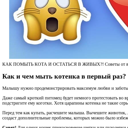
КАК ПОМЫТЬ КОТА И ОСТАТЬСЯ В ЖИВЫХ?! Советы от ве
Как и чем мыть котенка в первый раз?
Малышу нужно продемонстрировать максимум любви и заботы, ч
Даже самый кроткий питомец будет немного протестовать во вр
подстригите ему коготки. Хотя царапины котенка не такие серь
Перед тем как купать, расчешите малыша. Вычешите животик, ла
создаст дополнительные проблемы, которых можно было избежа
Совет!
Для одних кошек прикосновение щетки или пуходерки яв