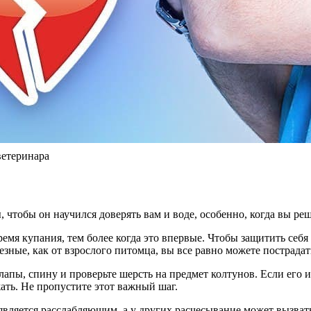
теринара
тобы он научился доверять вам и воде, особенно, когда вы реш
емя купания, тем более когда это впервые. Чтобы защитить себ
езные, как от взрослого питомца, вы все равно можете пострадат
пы, спину и проверьте шерсть на предмет колтунов. Если его ис
ть. Не пропустите этот важный шаг.
ляется расслабляющим, а у других расчесывание может вызвать 