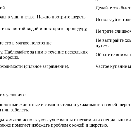
ой.
Делайте это быст
оды в уши и глаза. Нежно протрите шерсть
Используйте толь
те их чистой водой и повторите процедуру,
Не трите слишком
Не вытирайте хо
е его в мягкое полотенце.
путем.
у. Наблюдайте за ним в течение нескольких
Обратите вниман
бя хорошо.
бходимости (сильное загрязнение).
Частое купание м
их условиях:
топлотные животные и самостоятельно ухаживают за своей шерс
 или заболеть.
цы хомяков используют сухие ванны с песком или специальными
 также помогает избежать проблем с кожей и шерстью.