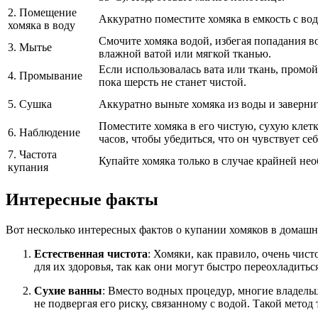
2. Помещение
Аккуратно поместите хомяка в емкость с вод
хомяка в воду
Смочите хомяка водой, избегая попадания в
3. Мытье
влажной ватой или мягкой тканью.
Если использовалась вата или ткань, промой
4. Промывание
пока шерсть не станет чистой.
5. Сушка
Аккуратно выньте хомяка из воды и завернит
Поместите хомяка в его чистую, сухую клетк
6. Наблюдение
часов, чтобы убедиться, что он чувствует се
7. Частота
Купайте хомяка только в случае крайней нео
купания
Интересные факты
Вот несколько интересных фактов о купании хомяков в домашн
Естественная чистота
: Хомяки, как правило, очень чис
для их здоровья, так как они могут быстро переохладиться
Сухие ванны
: Вместо водных процедур, многие владель
не подвергая его риску, связанному с водой. Такой метод