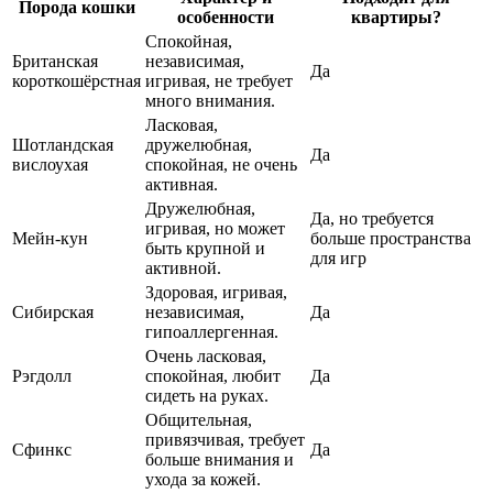
Порода кошки
особенности
квартиры?
Спокойная,
Британская
независимая,
Да
короткошёрстная
игривая, не требует
много внимания.
Ласковая,
Шотландская
дружелюбная,
Да
вислоухая
спокойная, не очень
активная.
Дружелюбная,
Да, но требуется
игривая, но может
Мейн-кун
больше пространства
быть крупной и
для игр
активной.
Здоровая, игривая,
Сибирская
независимая,
Да
гипоаллергенная.
Очень ласковая,
Рэгдолл
спокойная, любит
Да
сидеть на руках.
Общительная,
привязчивая, требует
Сфинкс
Да
больше внимания и
ухода за кожей.