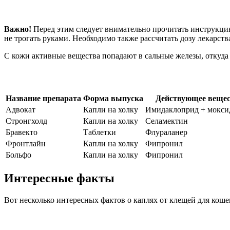
Важно!
Перед этим следует внимательно прочитать инструкцию
не трогать руками. Необходимо также рассчитать дозу лекарства
С кожи активные вещества попадают в сальные железы, откуда 
Название препарата
Форма выпуска
Действующее веще
Адвокат
Капли на холку
Имидаклоприд + мокси
Стронгхолд
Капли на холку
Селамектин
Бравекто
Таблетки
Флураланер
Фронтлайн
Капли на холку
Фипронил
Больфо
Капли на холку
Фипронил
Интересные факты
Вот несколько интересных фактов о каплях от клещей для коше