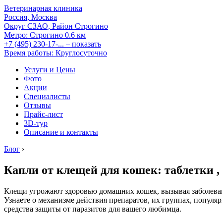
Ветеринарная клиника
Россия, Москва
Округ СЗАО, Район Строгино
Метро:
Строгино
0.6 км
+7 (495) 230-17-...
– показать
Время работы: Круглосуточно
Услуги и Цены
Фото
Акции
Специалисты
Отзывы
Прайс-лист
3D-тур
Описание и контакты
Блог
›
Капли от клещей для кошек: таблетки ,
Клещи угрожают здоровью домашних кошек, вызывая заболевани
Узнаете о механизме действия препаратов, их группах, попу
средства защиты от паразитов для вашего любимца.