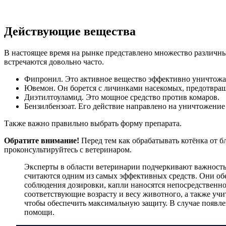
Действующие вещества
В настоящее время на рынке представлено множество различных
встречаются довольно часто.
Фипронил. Это активное вещество эффективно уничтожае
Ювемон. Он борется с личинками насекомых, предотвращ
Диэтилтоуламид. Это мощное средство против комаров.
Бензилбензоат. Его действие направлено на уничтожение
Также важно правильно выбрать форму препарата.
Обратите внимание!
Перед тем как обрабатывать котёнка от б
проконсультируйтесь с ветеринаром.
Эксперты в области ветеринарии подчеркивают важность
считаются одним из самых эффективных средств. Они обе
соблюдения дозировки, капли наносятся непосредственн
соответствующие возрасту и весу животного, а также уч
чтобы обеспечить максимальную защиту. В случае появл
помощи.