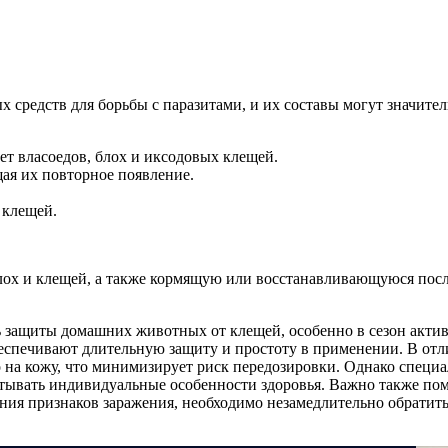
 средств для борьбы с паразитами, и их составы могут значител
т власоедов, блох и иксодовых клещей.
ая их повторное появление.
 клещей.
лох и клещей, а также кормящую или восстанавливающуюся после
 защиты домашних животных от клещей, особенно в сезон активн
спечивают длительную защиту и простоту в применении. В отлич
о на кожу, что минимизирует риск передозировки. Однако специ
итывать индивидуальные особенности здоровья. Важно также пом
ения признаков заражения, необходимо незамедлительно обратит