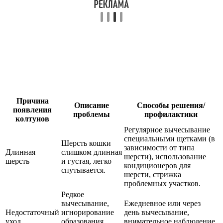
Причина
Описание
Способы решения/
появления
проблемы
профилактики
колтунов
Регулярное вычесывание
специальными щетками (в
Шерсть кошки
зависимости от типа
Длинная
слишком длинная
шерсти), использование
шерсть
и густая, легко
кондиционеров для
спутывается.
шерсти, стрижка
проблемных участков.
Редкое
вычесывание,
Ежедневное или через
Недостаточный
игнорирование
день вычесывание,
уход
образования
внимательное наблюдение