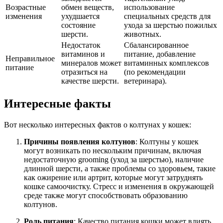
Возрастные
обмен веществ,
использование
изменения
ухудшается
специальных средств для
состояние
ухода за шерстью пожилых
шерсти.
животных.
Недостаток
Сбалансированное
витаминов и
питание, добавление
Неправильное
минералов может
витаминных комплексов
питание
отразиться на
(по рекомендации
качестве шерсти.
ветеринара).
Интересные факты
Вот несколько интересных фактов о колтунах у кошек:
Причины появления колтунов
: Колтуны у кошек
могут возникать по нескольким причинам, включая
недостаточную grooming (уход за шерстью), наличие
длинной шерсти, а также проблемы со здоровьем, такие
как ожирение или артрит, которые могут затруднять
кошке самоочистку. Стресс и изменения в окружающей
среде также могут способствовать образованию
колтунов.
Роль питания
: Качество питания кошки может влиять