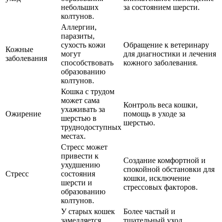
небольших
за состоянием шерсти.
колтунов.
Аллергии,
паразиты,
сухость кожи
Обращение к ветеринару
Кожные
могут
для диагностики и лечения
заболевания
способствовать
кожного заболевания.
образованию
колтунов.
Кошка с трудом
может сама
Контроль веса кошки,
ухаживать за
Ожирение
помощь в уходе за
шерстью в
шерстью.
труднодоступных
местах.
Стресс может
привести к
Создание комфортной и
ухудшению
спокойной обстановки для
Стресс
состояния
кошки, исключение
шерсти и
стрессовых факторов.
образованию
колтунов.
У старых кошек
Более частый и
замедляется
тщательный уход,