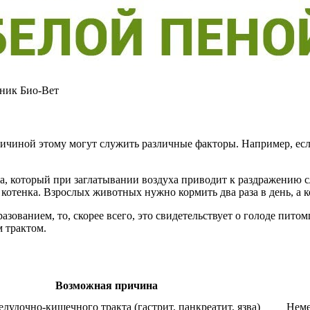
иник Био-Вет
ичиной этому могут служить различные факторы. Например, если
а, который при заглатывании воздуха приводит к раздражению сл
отенка. Взрослых животных нужно кормить два раза в день, а котя
азованием, то, скорее всего, это свидетельствует о голоде пито
 трактом.
Возможная причина
лудочно-кишечного тракта (гастрит, панкреатит, язва)
Неме