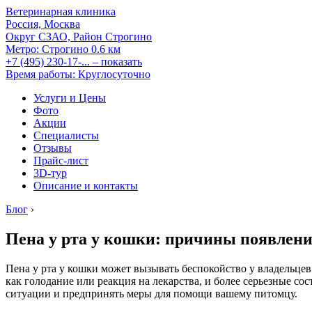
Ветеринарная клиника
Россия, Москва
Округ СЗАО, Район Строгино
Метро:
Строгино
0.6 км
+7 (495) 230-17-...
– показать
Время работы: Круглосуточно
Услуги и Цены
Фото
Акции
Специалисты
Отзывы
Прайс-лист
3D-тур
Описание и контакты
Блог
›
Пена у рта у кошки: причины появлени
Пена у рта у кошки может вызывать беспокойство у владельце
как голодание или реакция на лекарства, и более серьезные с
ситуации и предпринять меры для помощи вашему питомцу.