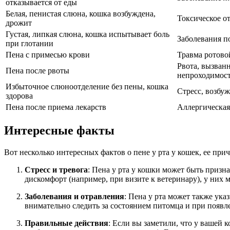
отказывается от еды
Белая, пенистая слюна, кошка возбуждена,
Токсическое о
дрожит
Густая, липкая слюна, кошка испытывает боль
Заболевания по
при глотании
Пена с примесью крови
Травма ротово
Рвота, вызван
Пена после рвоты
непроходимост
Избыточное слюноотделение без пены, кошка
Стресс, возбу
здорова
Пена после приема лекарств
Аллергическая
Интересные факты
Вот несколько интересных фактов о пене у рта у кошек, ее пр
Стресс и тревога
: Пена у рта у кошки может быть призн
дискомфорт (например, при визите к ветеринару), у них
Заболевания и отравления
: Пена у рта может также ук
внимательно следить за состоянием питомца и при появл
Правильные действия
: Если вы заметили, что у вашей 