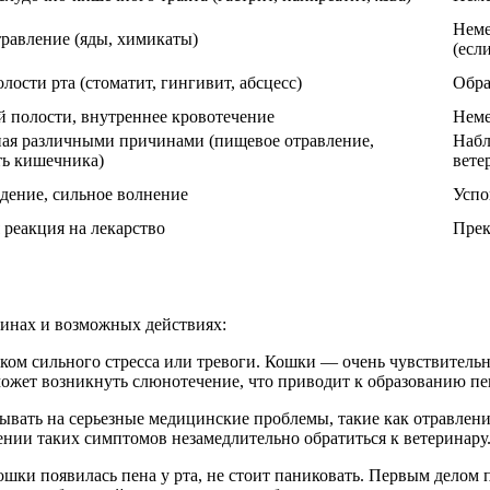
Неме
травление (яды, химикаты)
(есл
лости рта (стоматит, гингивит, абсцесс)
Обра
й полости, внутреннее кровотечение
Неме
ная различными причинами (пищевое отравление,
Набл
ь кишечника)
вете
ждение, сильное волнение
Успо
 реакция на лекарство
Прек
ичинах и возможных действиях:
аком сильного стресса или тревоги. Кошки — очень чувствительн
 может возникнуть слюнотечение, что приводит к образованию пе
азывать на серьезные медицинские проблемы, такие как отравлен
ении таких симптомов незамедлительно обратиться к ветеринару
кошки появилась пена у рта, не стоит паниковать. Первым делом 