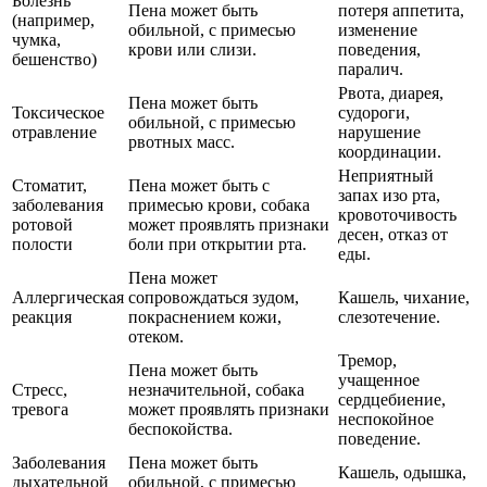
Болезнь
Пена может быть
потеря аппетита,
(например,
обильной, с примесью
изменение
чумка,
крови или слизи.
поведения,
бешенство)
паралич.
Рвота, диарея,
Пена может быть
Токсическое
судороги,
обильной, с примесью
отравление
нарушение
рвотных масс.
координации.
Неприятный
Стоматит,
Пена может быть с
запах изо рта,
заболевания
примесью крови, собака
кровоточивость
ротовой
может проявлять признаки
десен, отказ от
полости
боли при открытии рта.
еды.
Пена может
Аллергическая
сопровождаться зудом,
Кашель, чихание,
реакция
покраснением кожи,
слезотечение.
отеком.
Тремор,
Пена может быть
учащенное
Стресс,
незначительной, собака
сердцебиение,
тревога
может проявлять признаки
неспокойное
беспокойства.
поведение.
Заболевания
Пена может быть
Кашель, одышка,
дыхательной
обильной, с примесью