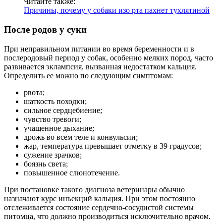
Читайте также:
Причины, почему у собаки изо рта пахнет тухлятиной
После родов у суки
При неправильном питании во время беременности и в
послеродовый период у собак, особенно мелких пород, часто
развивается эклампсия, вызванная недостатком кальция.
Определить ее можно по следующим симптомам:
рвота;
шаткость походки;
сильное сердцебиение;
чувство тревоги;
учащенное дыхание;
дрожь во всем теле и конвульсии;
жар, температура превышает отметку в 39 градусов;
сужение зрачков;
боязнь света;
повышенное слюнотечение.
При постановке такого диагноза ветеринары обычно
назначают курс инъекций кальция. При этом постоянно
отслеживается состояние сердечно-сосудистой системы
питомца, что должно производиться исключительно врачом.