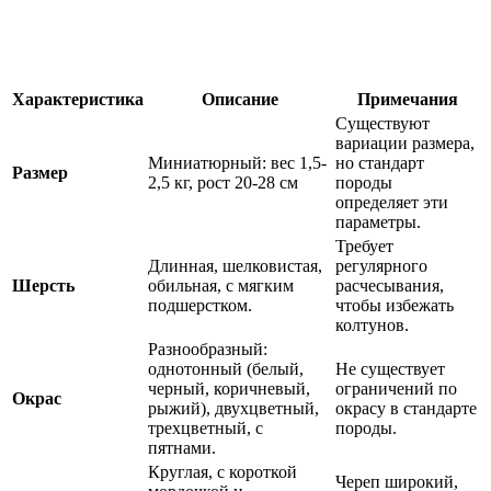
Характеристика
Описание
Примечания
Существуют
вариации размера,
Миниатюрный: вес 1,5-
но стандарт
Размер
2,5 кг, рост 20-28 см
породы
определяет эти
параметры.
Требует
Длинная, шелковистая,
регулярного
Шерсть
обильная, с мягким
расчесывания,
подшерстком.
чтобы избежать
колтунов.
Разнообразный:
однотонный (белый,
Не существует
черный, коричневый,
ограничений по
Окрас
рыжий), двухцветный,
окрасу в стандарте
трехцветный, с
породы.
пятнами.
Круглая, с короткой
Череп широкий,