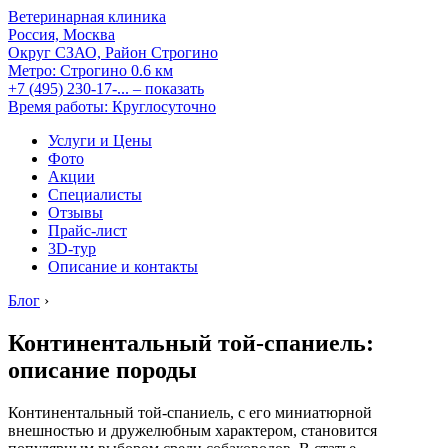
Ветеринарная клиника
Россия, Москва
Округ СЗАО, Район Строгино
Метро:
Строгино
0.6 км
+7 (495) 230-17-...
– показать
Время работы: Круглосуточно
Услуги и Цены
Фото
Акции
Специалисты
Отзывы
Прайс-лист
3D-тур
Описание и контакты
Блог
›
Континентальный той-спаниель:
описание породы
Континентальный той-спаниель, с его миниатюрной
внешностью и дружелюбным характером, становится