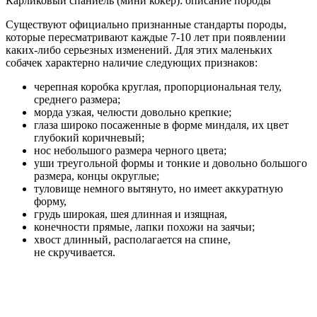
Карликовый спаниель (мини кокер): описание породы
Существуют официально признанные стандарты породы,
которые пересматривают каждые 7-10 лет при появлении
каких-либо серьезных изменений. Для этих маленьких
собачек характерно наличие следующих признаков:
черепная коробка круглая, пропорциональная телу,
среднего размера;
морда узкая, челюсти довольно крепкие;
глаза широко посаженные в форме миндаля, их цвет
глубокий коричневый;
нос небольшого размера черного цвета;
уши треугольной формы и тонкие и довольно большого
размера, концы округлые;
туловище немного вытянуто, но имеет аккуратную
форму,
грудь широкая, шея длинная и изящная,
конечности прямые, лапки похожи на заячьи;
хвост длинный, располагается на спине,
не скручивается.