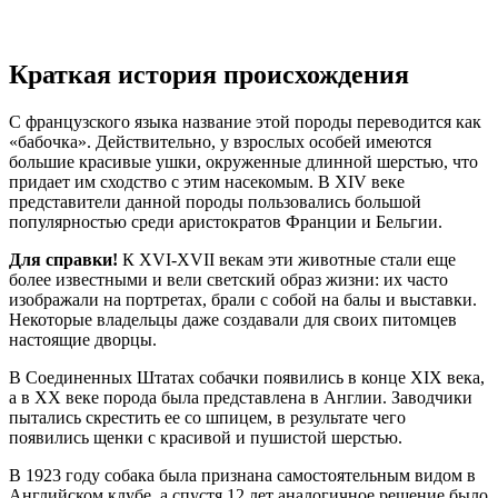
Краткая история происхождения
С французского языка название этой породы переводится как
«бабочка». Действительно, у взрослых особей имеются
большие красивые ушки, окруженные длинной шерстью, что
придает им сходство с этим насекомым. В XIV веке
представители данной породы пользовались большой
популярностью среди аристократов Франции и Бельгии.
Для справки!
К XVI-XVII векам эти животные стали еще
более известными и вели светский образ жизни: их часто
изображали на портретах, брали с собой на балы и выставки.
Некоторые владельцы даже создавали для своих питомцев
настоящие дворцы.
В Соединенных Штатах собачки появились в конце XIX века,
а в XX веке порода была представлена в Англии. Заводчики
пытались скрестить ее со шпицем, в результате чего
появились щенки с красивой и пушистой шерстью.
В 1923 году собака была признана самостоятельным видом в
Английском клубе, а спустя 12 лет аналогичное решение было