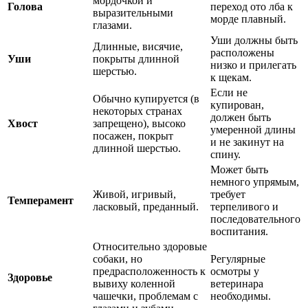
мордочкой и
Голова
переход ото лба к
выразительными
морде плавный.
глазами.
Уши должны быть
Длинные, висячие,
расположены
Уши
покрыты длинной
низко и прилегать
шерстью.
к щекам.
Если не
Обычно купируется (в
купирован,
некоторых странах
должен быть
Хвост
запрещено), высоко
умеренной длины
посажен, покрыт
и не закинут на
длинной шерстью.
спину.
Может быть
немного упрямым,
Живой, игривый,
требует
Темперамент
ласковый, преданный.
терпеливого и
последовательного
воспитания.
Относительно здоровые
собаки, но
Регулярные
предрасположенность к
осмотры у
Здоровье
вывиху коленной
ветеринара
чашечки, проблемам с
необходимы.