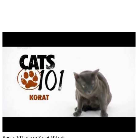
Корат 101kote.ru Korat 101cats