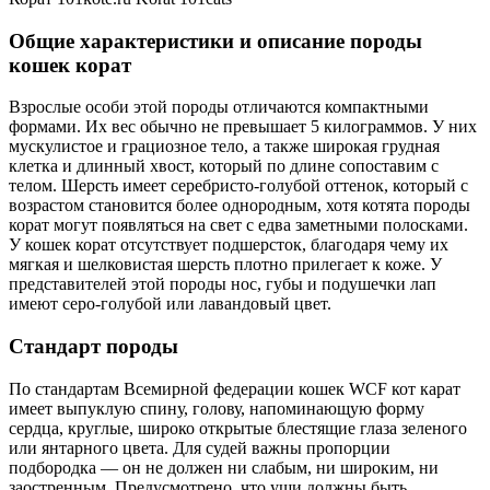
Общие характеристики и описание породы
кошек корат
Взрослые особи этой породы отличаются компактными
формами. Их вес обычно не превышает 5 килограммов. У них
мускулистое и грациозное тело, а также широкая грудная
клетка и длинный хвост, который по длине сопоставим с
телом. Шерсть имеет серебристо-голубой оттенок, который с
возрастом становится более однородным, хотя котята породы
корат могут появляться на свет с едва заметными полосками.
У кошек корат отсутствует подшерсток, благодаря чему их
мягкая и шелковистая шерсть плотно прилегает к коже. У
представителей этой породы нос, губы и подушечки лап
имеют серо-голубой или лавандовый цвет.
Стандарт породы
По стандартам Всемирной федерации кошек WCF кот карат
имеет выпуклую спину, голову, напоминающую форму
сердца, круглые, широко открытые блестящие глаза зеленого
или янтарного цвета. Для судей важны пропорции
подбородка — он не должен ни слабым, ни широким, ни
заостренным. Предусмотрено, что уши должны быть