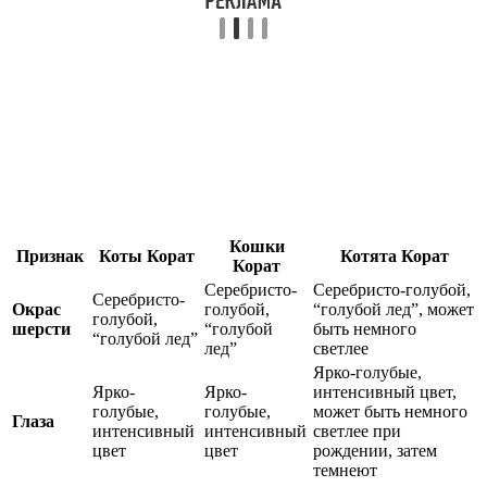
Кошки
Признак
Коты Корат
Котята Корат
Корат
Серебристо-
Серебристо-голубой,
Серебристо-
Окрас
голубой,
“голубой лед”, может
голубой,
шерсти
“голубой
быть немного
“голубой лед”
лед”
светлее
Ярко-голубые,
Ярко-
Ярко-
интенсивный цвет,
голубые,
голубые,
может быть немного
Глаза
интенсивный
интенсивный
светлее при
цвет
цвет
рождении, затем
темнеют