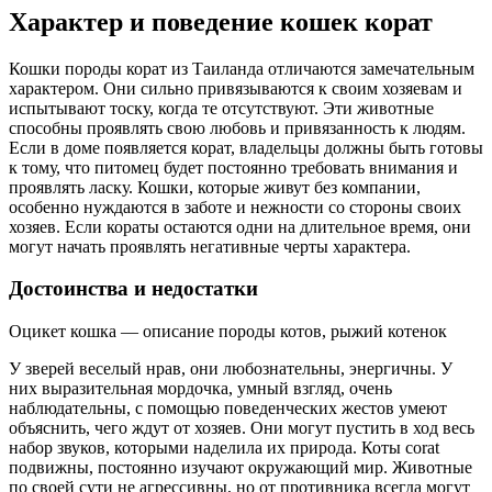
Характер и поведение кошек корат
Кошки породы корат из Таиланда отличаются замечательным
характером. Они сильно привязываются к своим хозяевам и
испытывают тоску, когда те отсутствуют. Эти животные
способны проявлять свою любовь и привязанность к людям.
Если в доме появляется корат, владельцы должны быть готовы
к тому, что питомец будет постоянно требовать внимания и
проявлять ласку. Кошки, которые живут без компании,
особенно нуждаются в заботе и нежности со стороны своих
хозяев. Если кораты остаются одни на длительное время, они
могут начать проявлять негативные черты характера.
Достоинства и недостатки
Оцикет кошка — описание породы котов, рыжий котенок
У зверей веселый нрав, они любознательны, энергичны. У
них выразительная мордочка, умный взгляд, очень
наблюдательны, с помощью поведенческих жестов умеют
объяснить, чего ждут от хозяев. Они могут пустить в ход весь
набор звуков, которыми наделила их природа. Коты сorat
подвижны, постоянно изучают окружающий мир. Животные
по своей сути не агрессивны, но от противника всегда могут