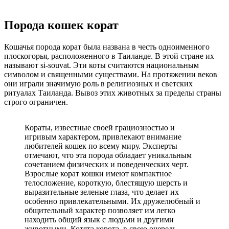
Порода кошек корат
Кошачья порода корат была названа в честь одноименного
плоскогорья, расположенного в Таиланде. В этой стране их
называют si-souvat. Эти коты считаются национальным
символом и священными существами. На протяжении веков
они играли значимую роль в религиозных и светских
ритуалах Таиланда. Вывоз этих животных за пределы страны
строго ограничен.
Кораты, известные своей грациозностью и
игривым характером, привлекают внимание
любителей кошек по всему миру. Эксперты
отмечают, что эта порода обладает уникальным
сочетанием физических и поведенческих черт.
Взрослые корат кошки имеют компактное
телосложение, короткую, блестящую шерсть и
выразительные зеленые глаза, что делает их
особенно привлекательными. Их дружелюбный и
общительный характер позволяет им легко
находить общий язык с людьми и другими
животными. Котята корота, в свою очередь,