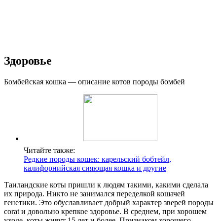
Здоровье
Бомбейская кошка — описание котов породы бомбей
Читайте также:
Редкие породы кошек: карельский бобтейл,
калифорнийская сияющая кошка и другие
Таиландские коты пришли к людям такими, какими сделала
их природа. Никто не занимался переделкой кошачей
генетики. Это обуславливает добрый характер зверей породы
сorat и довольно крепкое здоровье. В среднем, при хорошем
уходе, коты живут 15 лет и более. Признаком хорошего