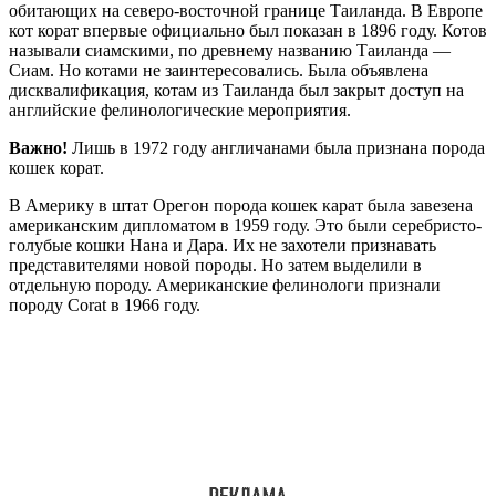
обитающих на северо-восточной границе Таиланда. В Европе
кот корат впервые официально был показан в 1896 году. Котов
называли сиамскими, по древнему названию Таиланда —
Сиам. Но котами не заинтересовались. Была объявлена
дисквалификация, котам из Таиланда был закрыт доступ на
английские фелинологические мероприятия.
Важно!
Лишь в 1972 году англичанами была признана порода
кошек корат.
В Америку в штат Орегон порода кошек карат была завезена
американским дипломатом в 1959 году. Это были серебристо-
голубые кошки Нана и Дара. Их не захотели признавать
представителями новой породы. Но затем выделили в
отдельную породу. Американские фелинологи признали
породу Corat в 1966 году.