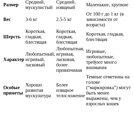
Средний,
Средний,
Размер
Маленькие, хрупкие
мускулистый
изящный
От 100 г до 1 кг (в
Вес
3-6 кг
2.5-5 кг
зависимости от
возраста)
Короткая,
Короткая,
Короткая, гладкая,
Шерсть
гладкая,
гладкая,
блестящая
блестящая
блестящая
Любопытная,
Игривые,
Любопытный,
игривая,
любопытные,
Характер
игривый,
ласковая,
требуют много
ласковый
более
внимания
привязчивая
Темные отметины на
голове
Хорошо
Более
Особые
(“маркировка”) могут
развитая
изящное
приметы
быть менее
мускулатура
телосложение
выражены, чем у
взрослых кошек