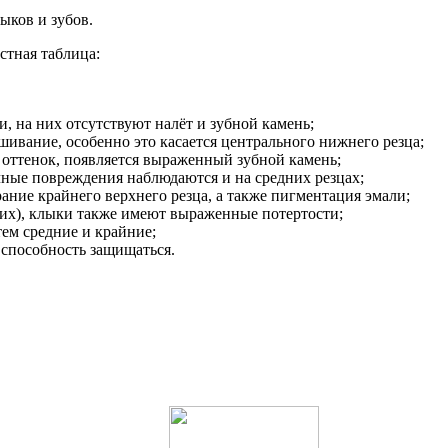
ыков и зубов.
стная таблица:
, на них отсутствуют налёт и зубной камень;
ашивание, особенно это касается центрального нижнего резца;
й оттенок, появляется выраженный зубной камень;
ичные повреждения наблюдаются и на средних резцах;
рание крайнего верхнего резца, а также пигментация эмали;
 них), клыки также имеют выраженные потертости;
тем средние и крайние;
о способность защищаться.