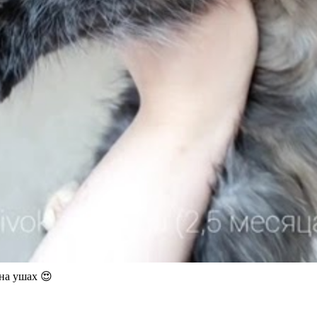
на ушах 😍