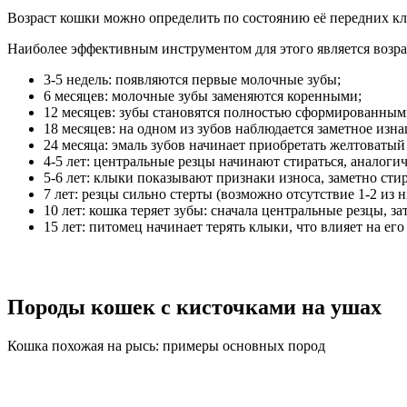
Возраст кошки можно определить по состоянию её передних кл
Наиболее эффективным инструментом для этого является возра
3-5 недель: появляются первые молочные зубы;
6 месяцев: молочные зубы заменяются коренными;
12 месяцев: зубы становятся полностью сформированными
18 месяцев: на одном из зубов наблюдается заметное изн
24 месяца: эмаль зубов начинает приобретать желтоваты
4-5 лет: центральные резцы начинают стираться, аналог
5-6 лет: клыки показывают признаки износа, заметно сти
7 лет: резцы сильно стерты (возможно отсутствие 1-2 из
10 лет: кошка теряет зубы: сначала центральные резцы, за
15 лет: питомец начинает терять клыки, что влияет на ег
Породы кошек с кисточками на ушах
Кошка похожая на рысь: примеры основных пород