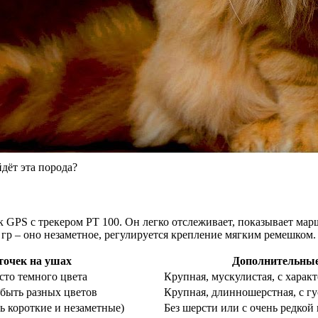
дёт эта порода?
GPS с трекером PT 100. Он легко отслеживает, показывает мар
 гр – оно незаметное, регулируется крепление мягким ремешком.
точек на ушах
Дополнительные
сто темного цвета
Крупная, мускулистая, с хара
 быть разных цветов
Крупная, длинношерстная, с г
ь короткие и незаметные)
Без шерсти или с очень редкой