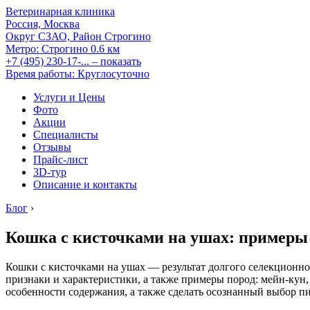
Ветеринарная клиника
Россия, Москва
Округ СЗАО, Район Строгино
Метро:
Строгино
0.6 км
+7 (495) 230-17-...
– показать
Время работы: Круглосуточно
Услуги и Цены
Фото
Акции
Специалисты
Отзывы
Прайс-лист
3D-тур
Описание и контакты
Блог
›
Кошка с кисточками на ушах: примеры
Кошки с кисточками на ушах — результат долгого селекционно
признаки и характеристики, а также примеры пород: мейн-кун, 
особенности содержания, а также сделать осознанный выбор п