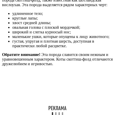
порода скоттиш-фолд, также известная как шотландская
вислоухая. Эта порода выделяется рядом характерных черт:
удлиненное тело;
круглые лапы;
хвост средней длины;
овальная голова с плоской мордочкой;
широкий и слегка курносый нос;
маленькие ушки, которые опущены к лицу животного;
густая, упругая и плотная шерсть, доступная в
практически любой расцветке.
Обратите внимание!
Эта порода славится своим нежным и
уравновешенным характером. Коты скоттиш-фолд отличаются
дружелюбием и игривостью.