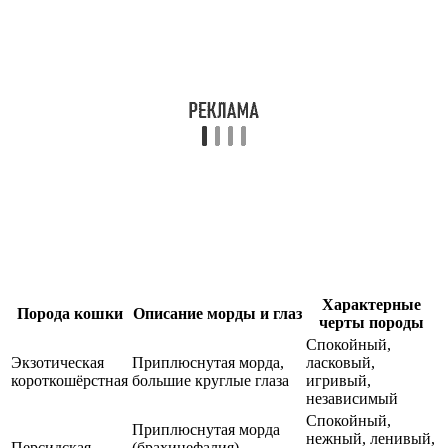
Характерные
Порода кошки
Описание морды и глаз
черты породы
Спокойный,
Экзотическая
Приплюснутая морда,
ласковый,
короткошёрстная
большие круглые глаза
игривый,
независимый
Спокойный,
Приплюснутая морда
нежный, ленивый,
Персидская
(брахицефалия),