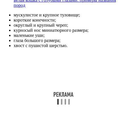
Белая кошка с голубыми глазами: примеры названия
пород
мускулистое и крупное туловище;
короткие конечности;
округлый и крупный череп;
курносый нос миниатюрного размера;
маленькие уши;
глаза большого размера;
хвост с пушистой шерстью.