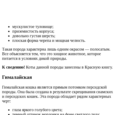
мускулистое туловище;
приземистость корпуса;
довольно густая шерсть;
плоская форма черепа и мощная челюсть.
Такая порода характерна лишь одним окрасом — полосатым.
Все объясняется тем, что это хищное животное, которое
питается в условиях дикой природы.
К сведению!
Коты данной породы занесены в Красную книгу.
Гималайская
Гималайская кошка является прямым потомком персидской
породы. Она была создана в результате скрещивания сиамских
и персидских кошек. Эта порода обладает рядом характерных
черт:
глаза яркого голубого цвета;
темный оттенок мордочки на фоне светлого тела;