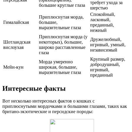
требует ухода за
большие круглые глаза
шерстью
Спокойный,
Приплюснутая морда,
ласковый,
Гималайская
большие,
преданный,
выразительные глаза
нежный
Приплюснутая морда (у
Дружелюбный,
Шотландская
некоторых), большие,
игривый, умный,
вислоухая
широко расставленные
независимый
глаза
Крупный размер,
Морда умеренно
добродушный,
Мейн-кун
широкая, большие,
игривый,
выразительные глаза
преданный
Интересные факты
Вот несколько интересных фактов о кошках с
приплюснутыми мордочками и большими глазами, таких как
британо-экзотические и персидские породы: