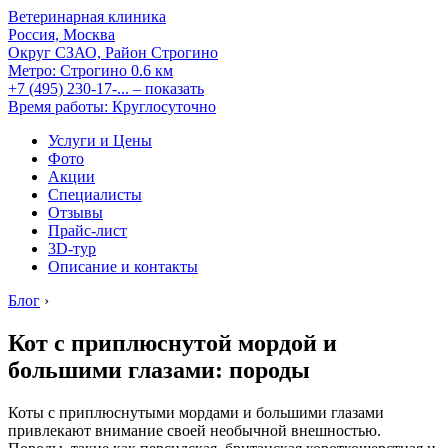
Ветеринарная клиника
Россия, Москва
Округ СЗАО, Район Строгино
Метро:
Строгино
0.6 км
+7 (495) 230-17-...
– показать
Время работы: Круглосуточно
Услуги и Цены
Фото
Акции
Специалисты
Отзывы
Прайс-лист
3D-тур
Описание и контакты
Блог
›
Кот с приплюснутой мордой и
большими глазами: породы
Коты с приплюснутыми мордами и большими глазами
привлекают внимание своей необычной внешностью.