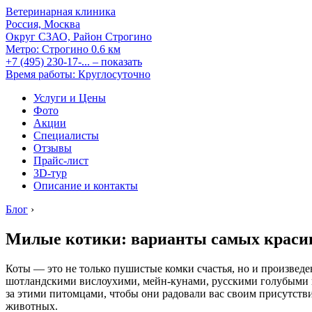
Ветеринарная клиника
Россия, Москва
Округ СЗАО, Район Строгино
Метро:
Строгино
0.6 км
+7 (495) 230-17-...
– показать
Время работы: Круглосуточно
Услуги и Цены
Фото
Акции
Специалисты
Отзывы
Прайс-лист
3D-тур
Описание и контакты
Блог
›
Милые котики: варианты самых краси
Коты — это не только пушистые комки счастья, но и произведе
шотландскими вислоухими, мейн-кунами, русскими голубыми 
за этими питомцами, чтобы они радовали вас своим присутствие
животных.