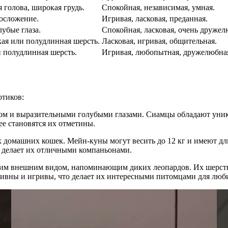
я голова, широкая грудь.
Спокойная, независимая, умная.
лосложение.
Игривая, ласковая, преданная.
убые глаза.
Спокойная, ласковая, очень дружел
ая или полудлинная шерсть.
Ласковая, игривая, общительная.
и полудлинная шерсть.
Игривая, любопытная, дружелюбна
отиков:
асом и выразительными голубыми глазами. Сиамцы обладают уник
е становятся их отметины.
ых домашних кошек. Мейн-куны могут весить до 12 кг и имеют д
 делает их отличными компаньонами.
ским внешним видом, напоминающим диких леопардов. Их шерст
тивны и игривы, что делает их интересными питомцами для люб