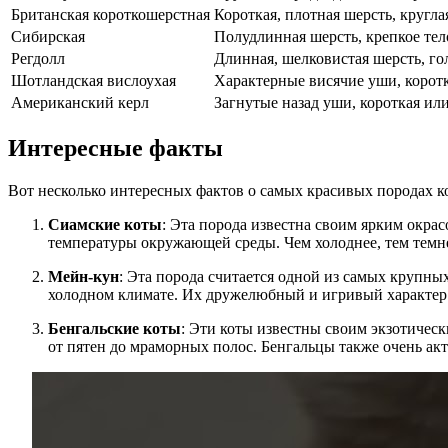
Британская короткошерстная
Короткая, плотная шерсть, кругла
Сибирская
Полудлинная шерсть, крепкое те
Регдолл
Длинная, шелковистая шерсть, гол
Шотландская вислоухая
Характерные висячие уши, коротк
Американский керл
Загнутые назад уши, короткая ил
Интересные факты
Вот несколько интересных фактов о самых красивых породах к
Сиамские коты
: Эта порода известна своим ярким окр
температуры окружающей среды. Чем холоднее, тем темне
Мейн-кун
: Эта порода считается одной из самых крупн
холодном климате. Их дружелюбный и игривый характер
Бенгальские коты
: Эти коты известны своим экзотиче
от пятен до мраморных полос. Бенгальцы также очень ак