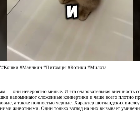
🐾"#Кошки #Манчкин #Питомцы #Котики #Милота
м — они невероятно милые. И эта очаровательная внешность сох
 ушки напоминают сложенные конвертики и чаще всего плотно п
аховые, а также полностью черные. Характер шотландских вислоу
ними животными. Один только взгляд на них вызывает умиление,