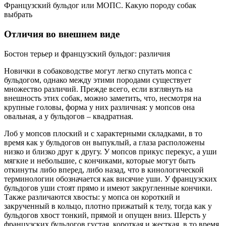
Французский бульдог или МОПС. Какую породу собак
выбрать
Отличия во внешнем виде
Бостон терьер и французский бульдог: различия
Новички в собаководстве могут легко спутать мопса с
бульдогом, однако между этими породами существует
множество различий. Прежде всего, если взглянуть на
внешность этих собак, можно заметить, что, несмотря на
крупные головы, форма у них различная: у мопсов она
овальная, а у бульдогов – квадратная.
Лоб у мопсов плоский и с характерными складками, в то
время как у бульдогов он выпуклый, а глаза расположены
низко и близко друг к другу. У мопсов прикус перекус, а уши
мягкие и небольшие, с кончиками, которые могут быть
откинуты либо вперед, либо назад, что в кинологической
терминологии обозначается как висячие уши. У французских
бульдогов уши стоят прямо и имеют закругленные кончики.
Также различаются хвосты: у мопса он короткий и
закрученный в кольцо, плотно прижатый к телу, тогда как у
бульдогов хвост тонкий, прямой и опущен вниз. Шерсть у
французских бульдогов густая, короткая и жесткая, в то время