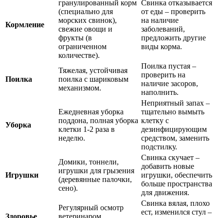
гранулированный корм
Свинка отказывается
(специально для
от еды – проверить
морских свинок),
на наличие
Кормление
свежие овощи и
заболеваний,
фрукты (в
предложить другие
ограниченном
виды корма.
количестве).
Поилка пустая –
Тяжелая, устойчивая
проверить на
Поилка
поилка с шариковым
наличие засоров,
механизмом.
наполнить.
Неприятный запах –
Ежедневная уборка
тщательно вымыть
поддона, полная уборка
клетку с
Уборка
клетки 1-2 раза в
дезинфицирующим
неделю.
средством, заменить
подстилку.
Свинка скучает –
Домики, тоннели,
добавить новые
игрушки для грызения
Игрушки
игрушки, обеспечить
(деревянные палочки,
больше пространства
сено).
для движения.
Свинка вялая, плохо
Регулярный осмотр
ест, изменился стул –
Здоровье
ветеринаром,