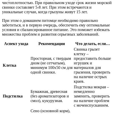
чистоплотностью. При правильном уходе срок жизни морской
свинки составляет 5-8 лет. При этом встречаются и
уникальные случаи, когда грызуны живут 15 лет.
При этом о домашнем питомце необходимо правильно
заботиться, и в первую очередь, обеспечить ему оптимальные
условия и сбалансированное питание. Это поможет избежать
множества проблем и развития серьезных заболеваний.
Аспект ухода
Рекомендации
Что делать, если…
Свинка грызет
клетку –
Просторная, с твердым
предоставить больше
дном (не сетчатым),
игрушек и
Клетка
минимум 100х50 см для
материалов для
одной свинки.
грызения, проверить
на наличие острых
краев.
Подстилка мокрая –
Бумажная, древесная
немедленно
Подстилка
(без ароматизаторов и
заменить, проверить
смол), кукурузная.
на наличие проблем
с мочеиспусканием.
Сено (основной корм),