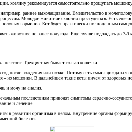
ации, хозяину рекомендуется самостоятельно прощупать мошонк
, например, раннее выхолащивание. Вмешательство в мочеполов
роцессам. Молодое животное склонно простудиться. Есть еще оп
о половых гормонов. Кот будет практически полноценным самцо
ать животное не ранее полугода. Еще лучше подождать до 7-9 м
а не стоит. Трехцветная бывает только кошечка.
з год после рождения или позже. Потому есть смысл дождаться 
я – из мошонки. В дальнейшем такие коты ничем от здоровых не
овь и мочу на анализ.
печальным последствиям приводят симптомы сердечно-сосудисто
вание и лечение.
иям в развитии организма в целом. Внутренние органы формиру
каменной болезни.