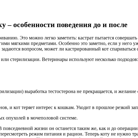
у – особенности поведения до и после
иванию. Это можно легко заметить: кастрат пытается совершать
гими мягкими предметами. Особенно это заметно, если у него у
 задаются вопросом, может ли кастрированный кот спариваться 
и или стерилизации. Ветеринары используют несколько подходов
рилизации) выработка тестостерона не прекращается, и желание
в, и кот теряет интерес к кошкам. Уходит в прошлое резкий за
ых опухолей в мочеполовой системе.
В повседневной жизни он останется таким же, как и до операци
пересмотреть режим питания и рацион. Теперь коту не нужно тр