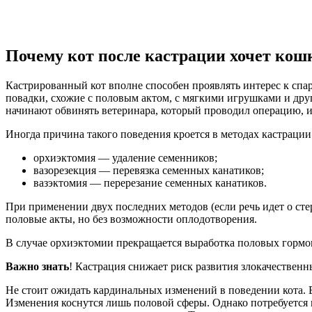
Почему кот после кастрации хочет кошк
Кастрированный кот вполне способен проявлять интерес к спар
повадки, схожие с половым актом, с мягкими игрушками и дру
начинают обвинять ветеринара, который проводил операцию, и
Иногда причина такого поведения кроется в методах кастраци
орхиэктомия — удаление семенников;
вазорезекция — перевязка семенных канатиков;
вазэктомия — перерезание семенных канатиков.
При применении двух последних методов (если речь идет о сте
половые акты, но без возможности оплодотворения.
В случае орхиэктомии прекращается выработка половых гормоно
Важно знать
! Кастрация снижает риск развития злокачественн
Не стоит ожидать кардинальных изменений в поведении кота. 
Изменения коснутся лишь половой сферы. Однако потребуется 