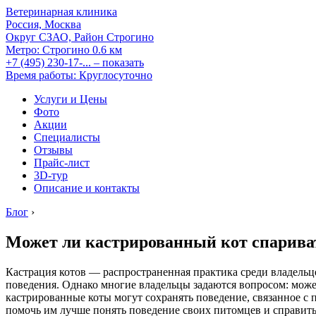
Ветеринарная клиника
Россия, Москва
Округ СЗАО, Район Строгино
Метро:
Строгино
0.6 км
+7 (495) 230-17-...
– показать
Время работы: Круглосуточно
Услуги и Цены
Фото
Акции
Специалисты
Отзывы
Прайс-лист
3D-тур
Описание и контакты
Блог
›
Может ли кастрированный кот спарива
Кастрация котов — распространенная практика среди владель
поведения. Однако многие владельцы задаются вопросом: може
кастрированные коты могут сохранять поведение, связанное с 
помочь им лучше понять поведение своих питомцев и справит