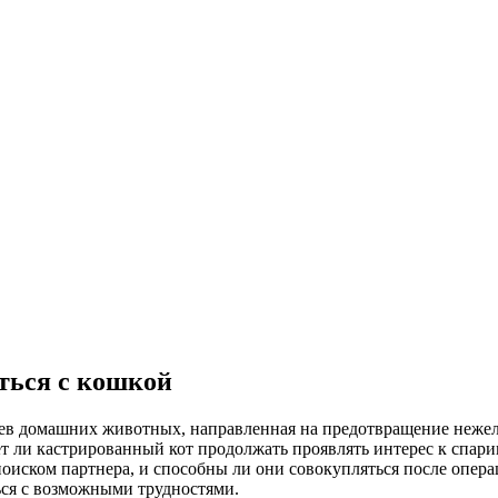
ться с кошкой
цев домашних животных, направленная на предотвращение неже
т ли кастрированный кот продолжать проявлять интерес к спари
поиском партнера, и способны ли они совокупляться после опер
ься с возможными трудностями.