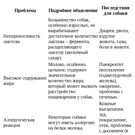
Последствия
Проблема
Подробное объяснение
для собаки
Большинство собак,
особенно взрослых, не
вырабатывают
Диарея, рвота,
Непереносимость
достаточное количество
вздутие
лактозы
лактазы – фермента,
живота, газы,
расщепляющего
боли в животе.
лактозу (молочный
сахар).
Молоко, особенно
Панкреатит
цельное, содержит
(воспаление
значительное
поджелудочной
Высокое содержание
количество жира,
железы),
жира
который может вызвать
ожирение,
расстройство
проблемы с
пищеварения у собак.
печенью.
Кожные
высыпания,
зуд,
Некоторые собаки
Аллергическая
покраснение,
могут иметь аллергию
реакция
отек, проблемы
на белки молока.
с дыханием (в