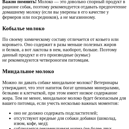
Важно помнить!
Молоко — это довольно спорный продукт в
рационе собак, поэтому рекомендуется отдавать предпочтение
домашнему молоку (если вы уверены в его качестве у
фермеров или посредников), а не магазинному.
Кобылье молоко
По своему химическому составу отличается от козьего или
коровьего. Оно содержит в разы меньше полезных жиров
и белков, а вот лактозы в нем, наоборот, больше. Поэтому
данный продукт и его производные (кумыс)
не рекомендуются четвероногим питомцам.
Миндальное молоко
Можно ли давать собаке миндальное молоко? Ветеринары
утверждают, что этот напиток богат ценными минералами,
белками и клетчаткой, при этом имеет низкое содержание
жира. Тем не менее, миндальное молоко будет безопасным для
вашего питомца, если учесть несколько важных моментов:
оно не должно содержать подсластителей;
отсутствуют вредные для собаки добавки (шоколад,
изюм, кофе, мед);
соблюдается рекомендуемая норма (не более двух