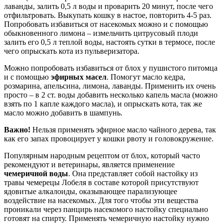
лаванды, залить 0,5 л воды и проварить 20 минут, после чего
отфильтровать. Выкупать кошку в настое, повторить 4-5 раз.
Попробовать избавиться от насекомых можно и с помощью
обыкновенного лимона – измельчить цитрусовый плоди
залить его 0,5 л теплой воды, настоять сутки в термосе, после
чего опрыскать кота из пульверизатора.
Можно попробовать избавиться от блох у пушистого питомца
и с помощью
эфирных масел
. Помогут масло кедра,
розмарина, апельсина, лимона, лаванды. Применить их очень
просто – в 2 ст. воды добавить несколько капель масла (можно
взять по 1 капле каждого масла), и опрыскать кота, так же
масло можно добавить в шампунь.
Важно!
Нельзя применять эфирное масло чайного дерева, так
как его запах провоцирует у кошки рвоту и головокружение.
Популярным народным рецептом от блох, который часто
рекомендуют и ветеринары, является применение
чемеричной воды
. Она представляет собой настойку из
травы чемерецы Лобеля в составе которой присутствуют
ядовитые алкалоиды, оказывающее парализующее
воздействие на насекомых. Для того чтобы эти вещества
проникали через панцирь насекомого настойку специально
готовят на спирту. Применять чемеричную настойку нужно