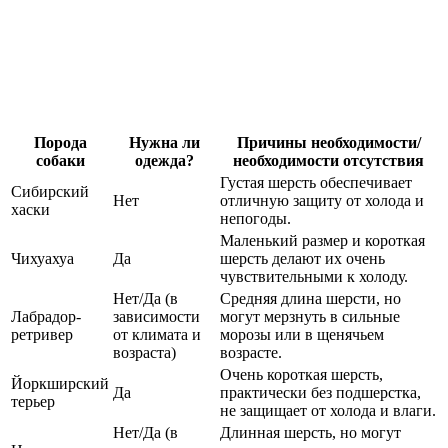
Порода
Нужна ли
Причины необходимости/
собаки
одежда?
необходимости отсутствия
Густая шерсть обеспечивает
Сибирский
Нет
отличную защиту от холода и
хаски
непогоды.
Маленький размер и короткая
Чихуахуа
Да
шерсть делают их очень
чувствительными к холоду.
Нет/Да (в
Средняя длина шерсти, но
Лабрадор-
зависимости
могут мерзнуть в сильные
ретривер
от климата и
морозы или в щенячьем
возраста)
возрасте.
Очень короткая шерсть,
Йоркширский
Да
практически без подшерстка,
терьер
не защищает от холода и влаги.
Нет/Да (в
Длинная шерсть, но могут