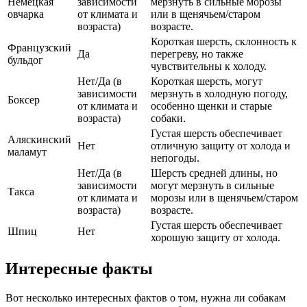
Немецкая
зависимости
мерзнуть в сильные морозы
овчарка
от климата и
или в щенячьем/старом
возраста)
возрасте.
Короткая шерсть, склонность к
Французский
Да
перегреву, но также
бульдог
чувствительны к холоду.
Нет/Да (в
Короткая шерсть, могут
зависимости
мерзнуть в холодную погоду,
Боксер
от климата и
особенно щенки и старые
возраста)
собаки.
Густая шерсть обеспечивает
Аляскинский
Нет
отличную защиту от холода и
маламут
непогоды.
Нет/Да (в
Шерсть средней длины, но
зависимости
могут мерзнуть в сильные
Такса
от климата и
морозы или в щенячьем/старом
возраста)
возрасте.
Густая шерсть обеспечивает
Шпиц
Нет
хорошую защиту от холода.
Интересные факты
Вот несколько интересных фактов о том, нужна ли собакам