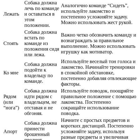
Собака должна
Аналогично команде “Сидеть”,
лечь по команде
используйте лакомство и
Лежать
и оставаться в
постепенно усложняйте задачу.
этом
Можно использовать жест рукой.
положении.
Собака должна
Важно четко обозначить команду и
встать по
вознаграждать за правильное
Стоять
команде из
выполнение. Можно использовать
положения сидя
игрушку как мотиватор.
или лежа.
Используйте веселый тон голоса и
Собака должна
лакомство. Начинайте тренировки
подойти к
Ко мне
в спокойной обстановке,
владельцу по
постепенно добавляя отвлекающие
команде.
факторы.
Собака должна
Используйте поводок, поощряйте
Рядом
идти рядом с
правильное положение с помощью
(или
владельцем, не
лакомства. Постепенно
“нога”)
отставая и не
сокращайте использование
обгоняя.
поводка.
Начните с простых предметов и
Собака должна
коротких дистанций. Постепенно
принести
Апорт
усложняйте задачу, используя
брошенный
разные предметы и увеличивая
предмет.