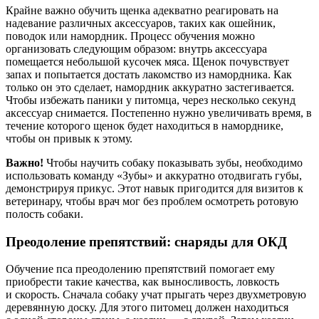
Крайне важно обучить щенка адекватно реагировать на
надевание различных аксессуаров, таких как ошейник,
поводок или намордник. Процесс обучения можно
организовать следующим образом: внутрь аксессуара
помещается небольшой кусочек мяса. Щенок почувствует
запах и попытается достать лакомство из намордника. Как
только он это сделает, намордник аккуратно застегивается.
Чтобы избежать паники у питомца, через несколько секунд
аксессуар снимается. Постепенно нужно увеличивать время, в
течение которого щенок будет находиться в наморднике,
чтобы он привык к этому.
Важно!
Чтобы научить собаку показывать зубы, необходимо
использовать команду «Зубы» и аккуратно отодвигать губы,
демонстрируя прикус. Этот навык пригодится для визитов к
ветеринару, чтобы врач мог без проблем осмотреть ротовую
полость собаки.
Преодоление препятствий: снаряды для ОКД
Обучение пса преодолению препятствий помогает ему
приобрести такие качества, как выносливость, ловкость
и скорость. Сначала собаку учат прыгать через двухметровую
деревянную доску. Для этого питомец должен находиться