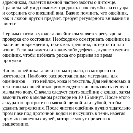
адресником, является важной частью заботы о питомце.
Правильный уход поможет продлить срок службы аксессуара
и сохранить его внешний вид. Важно помнить, что ошейник,
как и любой другой предмет, требует регулярного внимания и
чистки.
Первым шагом в уходе за ошейником является регулярная
проверка его состояния. Необходимо осматривать ошейник на
наличие повреждений, таких как трещины, потертости или
износ. Если вы заметили какие-либо дефекты, лучше заменить
ошейник, чтобы избежать риска его разрыва во время
прогулки.
Чистка ошейника зависит от материала, из которого он
изготовлен. Наиболее распространенные материалы для
ошейников — это нейлон, кожа и текстиль. Для нейлоновых и
текстильных ошейников рекомендуется использовать теплую
мыльную воду. Сначала следует снять ошейник с кошки, затем
замочить его в мыльном растворе на 10-15 минут. После этого
аккуратно протрите его мягкой щеткой или губкой, чтобы
удалить загрязнения. После чистки ошейник нужно тщательно
пром rinse под проточной водой и высушить в тени, избегая
прямых солнечных лучей, которые могут привести к
выцветанию.