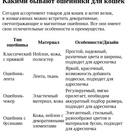
Какими бывают ошейники для кошек
Сегодня ассортимент товаров для кошек и котят велик,
в зоомагазинах можно встретить декоративные,
светоотражающие и магнитные ошейники. Все они имеют
свои отличительные особенности и преимущества.
Тип
Материал
Особенности/Дизайн
ошейника
Простой, надежный,
Классический
Нейлон, кожа,
различные цвета и ширины,
с пряжкой
полиэстер
подходит для адресничка
Яркий, красочный,
Ошейник-
возможность добавить
Лента, ткань
лента
подвески, подходит для
адресничка
Регулируемый, мягко
Ошейник-
Эластичный
прилегает, необходим
чокер
материал, кожа
аккуратный подбор размера,
подходит для адресничка
Элегантный, стильный,
Кожа, нейлон с
Ошейник с
разнообразие цветов и
декоративными
бусинами
материалов бусин, подходит
элементами
для адресничка