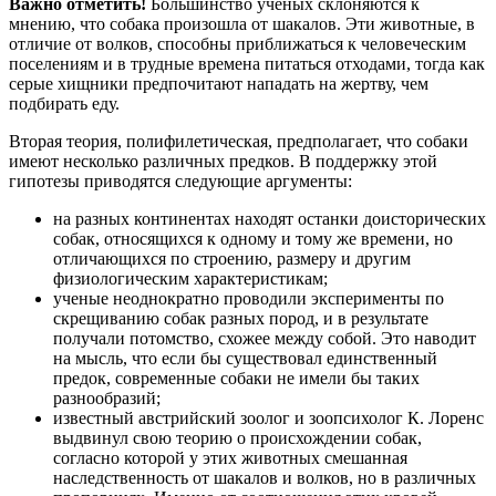
Важно отметить!
Большинство ученых склоняются к
мнению, что собака произошла от шакалов. Эти животные, в
отличие от волков, способны приближаться к человеческим
поселениям и в трудные времена питаться отходами, тогда как
серые хищники предпочитают нападать на жертву, чем
подбирать еду.
Вторая теория, полифилетическая, предполагает, что собаки
имеют несколько различных предков. В поддержку этой
гипотезы приводятся следующие аргументы:
на разных континентах находят останки доисторических
собак, относящихся к одному и тому же времени, но
отличающихся по строению, размеру и другим
физиологическим характеристикам;
ученые неоднократно проводили эксперименты по
скрещиванию собак разных пород, и в результате
получали потомство, схожее между собой. Это наводит
на мысль, что если бы существовал единственный
предок, современные собаки не имели бы таких
разнообразий;
известный австрийский зоолог и зоопсихолог К. Лоренс
выдвинул свою теорию о происхождении собак,
согласно которой у этих животных смешанная
наследственность от шакалов и волков, но в различных