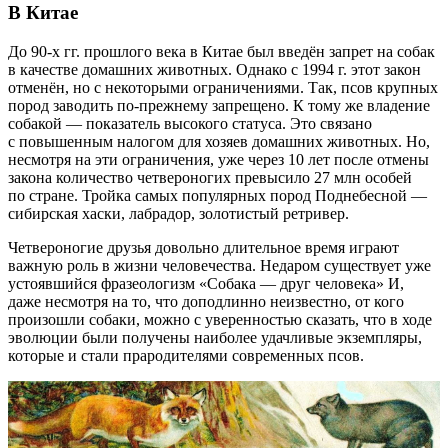
В Китае
До 90-х гг. прошлого века в Китае был введён запрет на собак
в качестве домашних животных. Однако с 1994 г. этот закон
отменён, но с некоторыми ограничениями. Так, псов крупных
пород заводить по-прежнему запрещено. К тому же владение
собакой — показатель высокого статуса. Это связано
с повышенным налогом для хозяев домашних животных. Но,
несмотря на эти ограничения, уже через 10 лет после отмены
закона количество четвероногих превысило 27 млн особей
по стране. Тройка самых популярных пород Поднебесной —
сибирская хаски, лабрадор, золотистый ретривер.
Четвероногие друзья довольно длительное время играют
важную роль в жизни человечества. Недаром существует уже
устоявшийся фразеологизм «Собака — друг человека» И,
даже несмотря на то, что доподлинно неизвестно, от кого
произошли собаки, можно с уверенностью сказать, что в ходе
эволюции были получены наиболее удачливые экземпляры,
которые и стали прародителями современных псов.