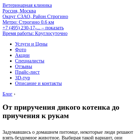
Ветеринарная клиника
Россия, Москва
Округ СЗАО, Район Строгино
Метро:
Строгино
0.6 км
+7 (495) 230-17-...
– показать
Время работы: Круглосуточно
Услуги и Цены
Фото
Акции
Специалисты
Отзывы
Прайс-лист
3D-тур
Описание и контакты
Блог
›
От приручения дикого котенка до
приучения к рукам
Задумавшись о домашнем питомце, некоторые люди решают
взять бездомное животное. Выбирая такой вариант, они