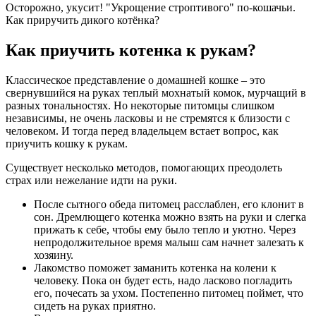
Осторожно, укусит! "Укрощение строптивого" по-кошачьи.
Как приручить дикого котёнка?
Как приучить котенка к рукам?
Классическое представление о домашней кошке – это
свернувшийся на руках теплый мохнатый комок, мурчащий в
разных тональностях. Но некоторые питомцы слишком
независимы, не очень ласковы и не стремятся к близости с
человеком. И тогда перед владельцем встает вопрос, как
приучить кошку к рукам.
Существует несколько методов, помогающих преодолеть
страх или нежелание идти на руки.
После сытного обеда питомец расслаблен, его клонит в
сон. Дремлющего котенка можно взять на руки и слегка
прижать к себе, чтобы ему было тепло и уютно. Через
непродолжительное время малыш сам начнет залезать к
хозяину.
Лакомство поможет заманить котенка на колени к
человеку. Пока он будет есть, надо ласково погладить
его, почесать за ухом. Постепенно питомец поймет, что
сидеть на руках приятно.