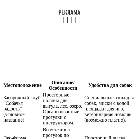
Описание/
Местоположение
Удобства для собак
Особенности
Просторные
Загородный клуб
Специальные зоны для
поляны для
“Собачья
собак, миски с водой,
выгула, лес, озеро.
радость”
площадки для игр,
Организованные
(условное
ветеринарная помощь
прогулки с
название)
(возможно платно).
инструктором.
Возможность
прогулок по
Эко-ферма
Просторный выгул,