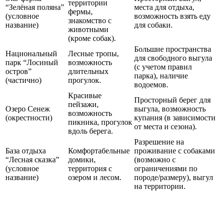
территории
“Зелёная поляна”
места для отдыха,
фермы,
(условное
возможность взять еду
знакомство с
название)
для собаки.
животными
(кроме собак).
Большие пространства
Национальный
Лесные тропы,
для свободного выгула
парк “Лосиный
возможность
(с учетом правил
остров”
длительных
парка), наличие
(частично)
прогулок.
водоемов.
Красивые
Просторный берег для
пейзажи,
Озеро Сенеж
выгула, возможность
возможность
(окрестности)
купания (в зависимости
пикника, прогулок
от места и сезона).
вдоль берега.
Разрешение на
База отдыха
Комфортабельные
проживание с собаками
“Лесная сказка”
домики,
(возможно с
(условное
территория с
ограничениями по
название)
озером и лесом.
породе/размеру), выгул
на территории.