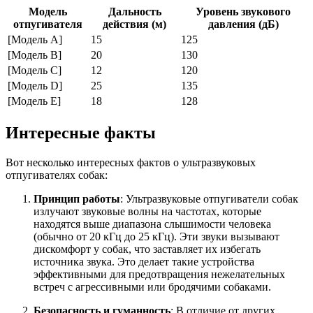
Модель
Дальность
Уровень звукового
отпугивателя
действия (м)
давления (дБ)
[Модель A]
15
125
[Модель B]
20
130
[Модель C]
12
120
[Модель D]
25
135
[Модель E]
18
128
Интересные факты
Вот несколько интересных фактов о ультразвуковых
отпугивателях собак:
Принцип работы
: Ультразвуковые отпугиватели собак
излучают звуковые волны на частотах, которые
находятся выше диапазона слышимости человека
(обычно от 20 кГц до 25 кГц). Эти звуки вызывают
дискомфорт у собак, что заставляет их избегать
источника звука. Это делает такие устройства
эффективными для предотвращения нежелательных
встреч с агрессивными или бродячими собаками.
Безопасность и гуманность
: В отличие от других