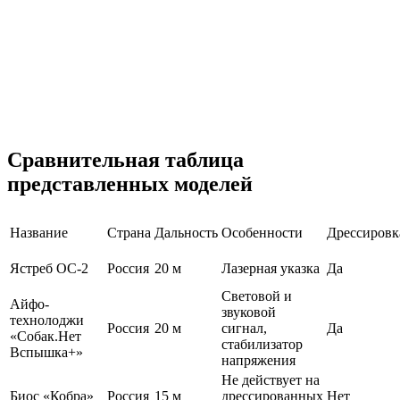
Сравнительная таблица
представленных моделей
Название
Страна
Дальность
Особенности
Дрессировк
Ястреб ОС-2
Россия
20 м
Лазерная указка
Да
Световой и
Айфо-
звуковой
технолоджи
Россия
20 м
сигнал,
Да
«Собак.Нет
стабилизатор
Вспышка+»
напряжения
Не действует на
Биос «Кобра»
Россия
15 м
дрессированных
Нет