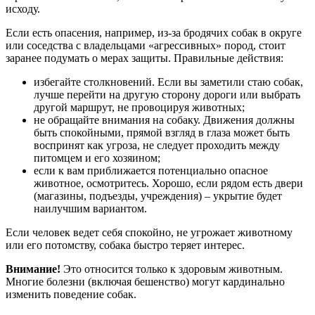
исходу.
Если есть опасения, например, из-за бродячих собак в округе
или соседства с владельцами «агрессивных» пород, стоит
заранее подумать о мерах защиты. Правильные действия:
избегайте столкновений. Если вы заметили стаю собак,
лучше перейти на другую сторону дороги или выбрать
другой маршрут, не провоцируя животных;
не обращайте внимания на собаку. Движения должны
быть спокойными, прямой взгляд в глаза может быть
воспринят как угроза, не следует проходить между
питомцем и его хозяином;
если к вам приближается потенциально опасное
животное, осмотритесь. Хорошо, если рядом есть двери
(магазины, подъезды, учреждения) – укрытие будет
наилучшим вариантом.
Если человек ведет себя спокойно, не угрожает животному
или его потомству, собака быстро теряет интерес.
Внимание!
Это относится только к здоровым животным.
Многие болезни (включая бешенство) могут кардинально
изменить поведение собак.