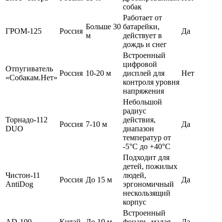
собак
Работает от
Больше 30
батарейки,
ГРОМ-125
Россия
Да
м
действует в
дождь и снег
Встроенный
цифровой
Отпугиватель
Россия
10-20 м
дисплей для
Нет
«Собакам.Нет»
контроля уровня
напряжения
Небольшой
радиус
Торнадо-112
действия,
Россия
7-10 м
Да
DUO
диапазон
температур от
-5°С до +40°С
Подходит для
детей, пожилых
Чистон-11
людей,
Россия
До 15 м
Да
AntiDog
эргономичный
нескользящий
корпус
Встроенный
AD-100
Китай
До 10 м
фонарь, малая
Да