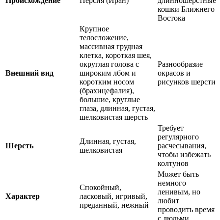
Происхождение
Персия (Иран)
длинношерстные
кошки Ближнего
Востока
Крупное
телосложение,
массивная грудная
клетка, короткая шея,
округлая голова с
Разнообразие
Внешний вид
широким лбом и
окрасов и
коротким носом
рисунков шерсти
(брахицефалия),
большие, круглые
глаза, длинная, густая,
шелковистая шерсть
Требует
регулярного
Длинная, густая,
Шерсть
расчесывания,
шелковистая
чтобы избежать
колтунов
Может быть
немного
Спокойный,
ленивым, но
Характер
ласковый, игривый,
любит
преданный, нежный
проводить время
с людьми