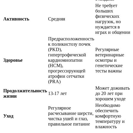
Не требует
больших
физических
Активность
Средняя
нагрузок, но
нуждается в
играх и общении
Предрасположенность
к поликистозу почек
(PKD),
Регулярные
гипертрофической
ветеринарные
Здоровье
кардиомиопатии
осмотры и
(HCM),
генетические
прогрессирующей
тесты важны
атрофии сетчатки
(PRA)
Может доживать
Продолжительность
13-17 лет
до 20 лет при
жизни
хорошем уходе
Необходимо
Регулярное
обеспечить
расчесывание шерсти,
Уход
комфортную
чистка ушей и глаз,
температуру и
правильное питание
влажность