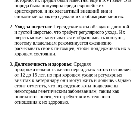
историю, их предки были известны еще в XVI веке. Эта
порода была популярна среди европейских
аристократов, и их элегантный внешний вид и
спокойный характер сделали их любимцами многих.
Уход за шерстью
: Персидские коты обладают длинной
и густой шерстью, что требует регулярного ухода. Их
шерсть может запутываться и образовывать колтуны,
поэтому владельцам рекомендуется ежедневно
расчесывать своих питомцев, чтобы поддерживать их в
хорошем состоянии.
Долговечность и здоровье
: Средняя
продолжительность жизни персидских котов составляет
от 12 до 15 лет, но при хорошем уходе и регулярных
визитах к ветеринару они могут жить и дольше. Однако
стоит отметить, что персидские коты подвержены
некоторым генетическим заболеваниям, таким как
поликистоз почек, что требует внимательного
отношения к их здоровью.