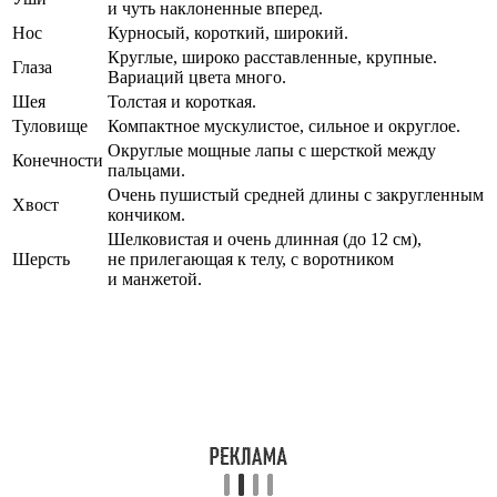
и чуть наклоненные вперед.
Нос
Курносый, короткий, широкий.
Круглые, широко расставленные, крупные.
Глаза
Вариаций цвета много.
Шея
Толстая и короткая.
Туловище
Компактное мускулистое, сильное и округлое.
Округлые мощные лапы с шерсткой между
Конечности
пальцами.
Очень пушистый средней длины с закругленным
Хвост
кончиком.
Шелковистая и очень длинная (до 12 см),
Шерсть
не прилегающая к телу, с воротником
и манжетой.