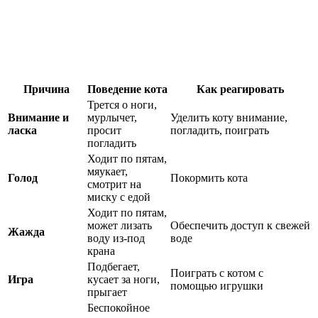
Причина
Поведение кота
Как реагировать
Трется о ноги,
Внимание и
мурлычет,
Уделить коту внимание,
ласка
просит
погладить, поиграть
погладить
Ходит по пятам,
мяукает,
Голод
Покормить кота
смотрит на
миску с едой
Ходит по пятам,
может лизать
Обеспечить доступ к свежей
Жажда
воду из-под
воде
крана
Подбегает,
Поиграть с котом с
Игра
кусает за ноги,
помощью игрушки
прыгает
Беспокойное