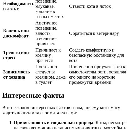
поведение,
Необходимость
мяуканье,
Отвести кота в лоток
в лотке
копание в
разных местах
Апатичное
поведение,
Болезнь или
вялость,
Обратиться к ветеринару
дискомфорт
изменение
привычек
Прилипает к
Создать комфортную и
Тревога или
хозяину,
безопасную обстановку для
стресс
прячется
кота
Постоянно
Постепенно приучать кота к
Зависимость
следует за
самостоятельности, оставляя
от хозяина
хозяином, даже
его одного на короткие
в туалет
промежутки времени
Интересные факты
Вот несколько интересных фактов о том, почему коты могут
ходить по пятам за своими хозяевами:
Привязанность и социальная природа
: Коты, несмотря
на свою репутацию независимых животных, могут быть