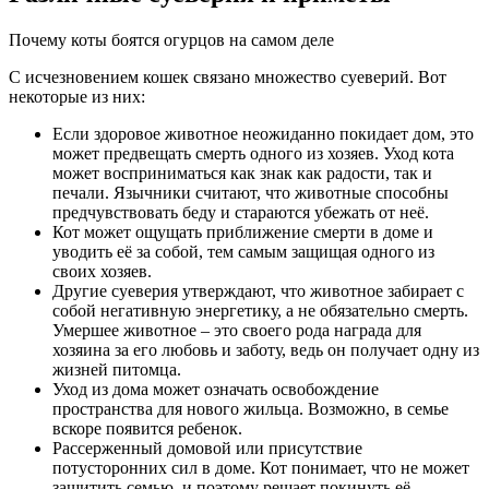
Почему коты боятся огурцов на самом деле
С исчезновением кошек связано множество суеверий. Вот
некоторые из них:
Если здоровое животное неожиданно покидает дом, это
может предвещать смерть одного из хозяев. Уход кота
может восприниматься как знак как радости, так и
печали. Язычники считают, что животные способны
предчувствовать беду и стараются убежать от неё.
Кот может ощущать приближение смерти в доме и
уводить её за собой, тем самым защищая одного из
своих хозяев.
Другие суеверия утверждают, что животное забирает с
собой негативную энергетику, а не обязательно смерть.
Умершее животное – это своего рода награда для
хозяина за его любовь и заботу, ведь он получает одну из
жизней питомца.
Уход из дома может означать освобождение
пространства для нового жильца. Возможно, в семье
вскоре появится ребенок.
Рассерженный домовой или присутствие
потусторонних сил в доме. Кот понимает, что не может
защитить семью, и поэтому решает покинуть её.