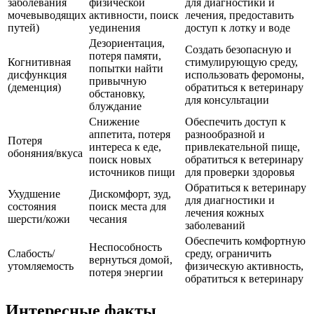
заболевания
физической
для диагностики и
мочевыводящих
активности, поиск
лечения, предоставить
путей)
уединения
доступ к лотку и воде
Дезориентация,
Создать безопасную и
потеря памяти,
Когнитивная
стимулирующую среду,
попытки найти
дисфункция
использовать феромоны,
привычную
(деменция)
обратиться к ветеринару
обстановку,
для консультации
блуждание
Снижение
Обеспечить доступ к
аппетита, потеря
разнообразной и
Потеря
интереса к еде,
привлекательной пище,
обоняния/вкуса
поиск новых
обратиться к ветеринару
источников пищи
для проверки здоровья
Обратиться к ветеринару
Ухудшение
Дискомфорт, зуд,
для диагностики и
состояния
поиск места для
лечения кожных
шерсти/кожи
чесания
заболеваний
Обеспечить комфортную
Неспособность
Слабость/
среду, ограничить
вернуться домой,
утомляемость
физическую активность,
потеря энергии
обратиться к ветеринару
Интересные факты