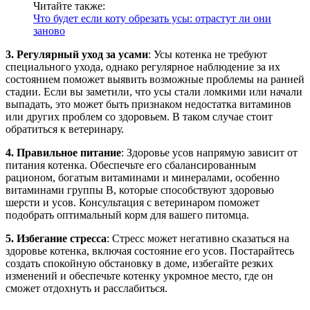
Читайте также:
Что будет если коту обрезать усы: отрастут ли они
заново
3. Регулярный уход за усами
: Усы котенка не требуют
специального ухода, однако регулярное наблюдение за их
состоянием поможет выявить возможные проблемы на ранней
стадии. Если вы заметили, что усы стали ломкими или начали
выпадать, это может быть признаком недостатка витаминов
или других проблем со здоровьем. В таком случае стоит
обратиться к ветеринару.
4. Правильное питание
: Здоровье усов напрямую зависит от
питания котенка. Обеспечьте его сбалансированным
рационом, богатым витаминами и минералами, особенно
витаминами группы B, которые способствуют здоровью
шерсти и усов. Консультация с ветеринаром поможет
подобрать оптимальный корм для вашего питомца.
5. Избегание стресса
: Стресс может негативно сказаться на
здоровье котенка, включая состояние его усов. Постарайтесь
создать спокойную обстановку в доме, избегайте резких
изменений и обеспечьте котенку укромное место, где он
сможет отдохнуть и расслабиться.