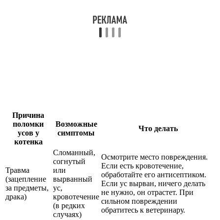
Причина
поломки
Возможные
Что делать
усов у
симптомы
котенка
Сломанный,
Осмотрите место повреждения.
согнутый
Если есть кровотечение,
Травма
или
обработайте его антисептиком.
(зацепление
вырванный
Если ус вырван, ничего делать
за предметы,
ус,
не нужно, он отрастет. При
драка)
кровотечение
сильном повреждении
(в редких
обратитесь к ветеринару.
случаях)