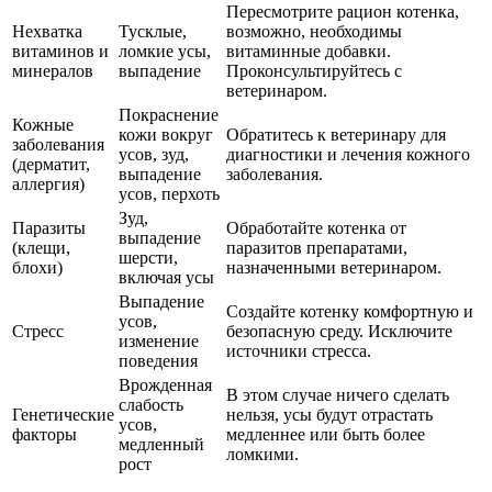
Пересмотрите рацион котенка,
Нехватка
Тусклые,
возможно, необходимы
витаминов и
ломкие усы,
витаминные добавки.
минералов
выпадение
Проконсультируйтесь с
ветеринаром.
Покраснение
Кожные
кожи вокруг
Обратитесь к ветеринару для
заболевания
усов, зуд,
диагностики и лечения кожного
(дерматит,
выпадение
заболевания.
аллергия)
усов, перхоть
Зуд,
Паразиты
Обработайте котенка от
выпадение
(клещи,
паразитов препаратами,
шерсти,
блохи)
назначенными ветеринаром.
включая усы
Выпадение
Создайте котенку комфортную и
усов,
Стресс
безопасную среду. Исключите
изменение
источники стресса.
поведения
Врожденная
В этом случае ничего сделать
слабость
Генетические
нельзя, усы будут отрастать
усов,
факторы
медленнее или быть более
медленный
ломкими.
рост