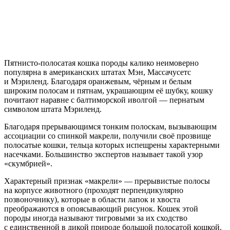
Пятнисто-полосатая кошка породы калико неимоверно
популярна в американских штатах Мэн, Массачусетс
и Мэриленд. Благодаря оранжевым, чёрным и белым
широким полосам и пятнам, украшающим её шубку, кошку
почитают наравне с балтиморской иволгой — пернатым
символом штата Мэриленд.
Благодаря прерывающимся тонким полоскам, вызывающим
ассоциации со спинкой макрели, получили своё прозвище
полосатые кошки, тельца которых испещрены характерными
насечками. Большинство экспертов называет такой узор
«скумбрией».
Характерный признак «макрели» — прерывистые полосы
на корпусе животного (проходят перпендикулярно
позвоночнику), которые в области лапок и хвоста
преображаются в опоясывающий рисунок. Кошек этой
породы иногда называют тигровыми за их сходство
с единственной в дикой природе большой полосатой кошкой.