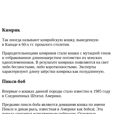
Кимрик
Так иногда называют кимрийскую кошку, выведенную
в Канаде в 60-х гг. прошлого столетия.
Прародительницами кимриков стали кошки с мутацией генов
и отбракованное длинношерстное потомство их мэнских
одноплеменников. В результате кимрики появляются на свет
либо бесхвостыми, либо короткохвостыми. Эксперты
характеризуют длину шёрстки кимрика как полудлинную.
Пикси-боб
Впервые о кошках данной породы стало известно в 1985 году
в Соединенных Штатах Америки.
Предками пикси-боба являются домашняя кошка по имени
Пикси и дикая рысь, известная в Америке как bobcat. Эта
порода считается естественным гибридом. Основные