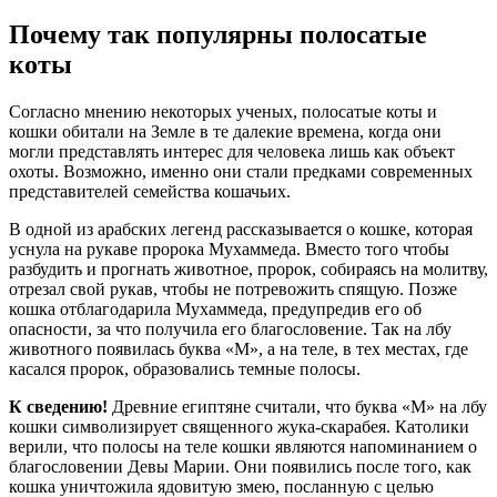
Почему так популярны полосатые
коты
Согласно мнению некоторых ученых, полосатые коты и
кошки обитали на Земле в те далекие времена, когда они
могли представлять интерес для человека лишь как объект
охоты. Возможно, именно они стали предками современных
представителей семейства кошачьих.
В одной из арабских легенд рассказывается о кошке, которая
уснула на рукаве пророка Мухаммеда. Вместо того чтобы
разбудить и прогнать животное, пророк, собираясь на молитву,
отрезал свой рукав, чтобы не потревожить спящую. Позже
кошка отблагодарила Мухаммеда, предупредив его об
опасности, за что получила его благословение. Так на лбу
животного появилась буква «М», а на теле, в тех местах, где
касался пророк, образовались темные полосы.
К сведению!
Древние египтяне считали, что буква «М» на лбу
кошки символизирует священного жука-скарабея. Католики
верили, что полосы на теле кошки являются напоминанием о
благословении Девы Марии. Они появились после того, как
кошка уничтожила ядовитую змею, посланную с целью