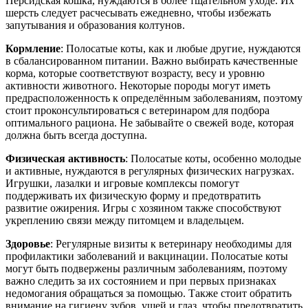
Персидская кошка, нуждаются в более тщательном уходе. Их
шерсть следует расчесывать ежедневно, чтобы избежать
запутывания и образования колтунов.
Кормление
: Полосатые коты, как и любые другие, нуждаются
в сбалансированном питании. Важно выбирать качественные
корма, которые соответствуют возрасту, весу и уровню
активности животного. Некоторые породы могут иметь
предрасположенность к определённым заболеваниям, поэтому
стоит проконсультироваться с ветеринаром для подбора
оптимального рациона. Не забывайте о свежей воде, которая
должна быть всегда доступна.
Физическая активность
: Полосатые коты, особенно молодые
и активные, нуждаются в регулярных физических нагрузках.
Игрушки, лазалки и игровые комплексы помогут
поддерживать их физическую форму и предотвратить
развитие ожирения. Игры с хозяином также способствуют
укреплению связи между питомцем и владельцем.
Здоровье
: Регулярные визиты к ветеринару необходимы для
профилактики заболеваний и вакцинации. Полосатые коты
могут быть подвержены различным заболеваниям, поэтому
важно следить за их состоянием и при первых признаках
недомогания обращаться за помощью. Также стоит обратить
внимание на гигиену зубов, ушей и глаз, чтобы предотвратить