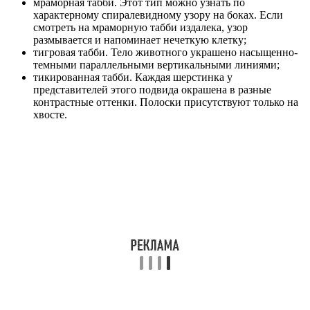
мраморная табби. Этот тип можно узнать по
характерному спиралевидному узору на боках. Если
смотреть на мраморную табби издалека, узор
размывается и напоминает нечеткую клетку;
тигровая табби. Тело животного украшено насыщенно-
темными параллельными вертикальными линиями;
тикированная табби. Каждая шерстинка у
представителей этого подвида окрашена в разные
контрастные оттенки. Полоски присутствуют только на
хвосте.