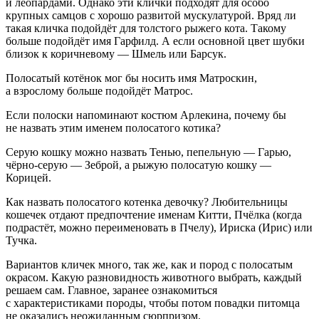
и леопардами. Однако эти клички подходят для особо
крупных самцов с хорошо развитой мускулатурой. Вряд ли
такая кличка подойдёт для толстого рыжего кота. Такому
больше подойдёт имя Гарфилд. А если основной цвет шубки
близок к коричневому — Шмель или Барсук.
Полосатый котёнок мог бы носить имя Матроскин,
а взрослому больше подойдёт Матрос.
Если полоски напоминают костюм Арлекина, почему бы
не назвать этим именем полосатого котика?
Серую кошку можно назвать Тенью, пепельную — Гарью,
чёрно-серую — Зеброй, а рыжую полосатую кошку —
Корицей.
Как назвать полосатого котенка девочку? Любительницы
кошечек отдают предпочтение именам Китти, Пчёлка (когда
подрастёт, можно переименовать в Пчелу), Ириска (Ирис) или
Тучка.
Вариантов кличек много, так же, как и пород с полосатым
окрасом. Какую разновидность животного выбрать, каждый
решаем сам. Главное, заранее ознакомиться
с характеристиками породы, чтобы потом повадки питомца
не оказались неожиданным сюрпризом.