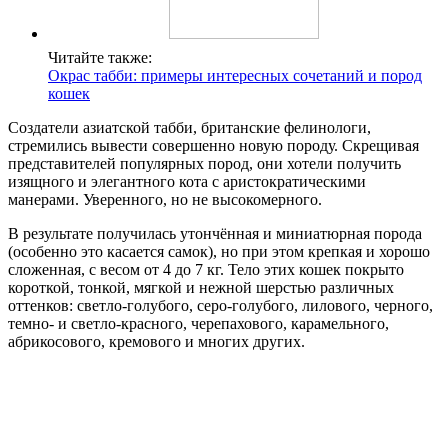
Читайте также:
Окрас табби: примеры интересных сочетаний и пород
кошек
Создатели азиатской табби, британские фелинологи,
стремились вывести совершенно новую породу. Скрещивая
представителей популярных пород, они хотели получить
изящного и элегантного кота с аристократическими
манерами. Уверенного, но не высокомерного.
В результате получилась утончённая и миниатюрная порода
(особенно это касается самок), но при этом крепкая и хорошо
сложенная, с весом от 4 до 7 кг. Тело этих кошек покрыто
короткой, тонкой, мягкой и нежной шерстью различных
оттенков: светло-голубого, серо-голубого, лилового, черного,
темно- и светло-красного, черепахового, карамельного,
абрикосового, кремового и многих других.