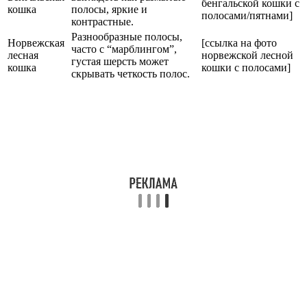
бенгальской кошки с
кошка
полосы, яркие и
полосами/пятнами]
контрастные.
Разнообразные полосы,
Норвежская
[ссылка на фото
часто с “марблингом”,
лесная
норвежской лесной
густая шерсть может
кошка
кошки с полосами]
скрывать четкость полос.