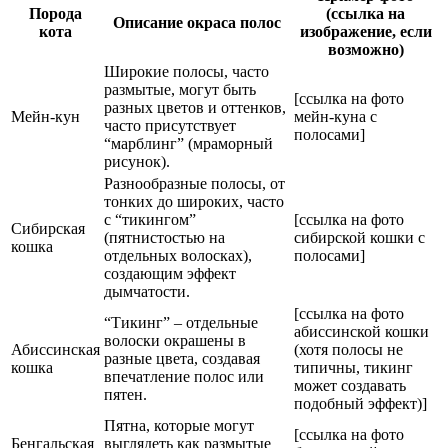
Порода
(ссылка на
Описание окраса полос
кота
изображение, если
возможно)
Широкие полосы, часто
размытые, могут быть
[ссылка на фото
разных цветов и оттенков,
Мейн-кун
мейн-куна с
часто присутствует
полосами]
“марблинг” (мраморный
рисунок).
Разнообразные полосы, от
тонких до широких, часто
с “тикингом”
[ссылка на фото
Сибирская
(пятнистостью на
сибирской кошки с
кошка
отдельных волосках),
полосами]
создающим эффект
дымчатости.
[ссылка на фото
“Тикинг” – отдельные
абиссинской кошки
волоски окрашены в
Абиссинская
(хотя полосы не
разные цвета, создавая
кошка
типичны, тикинг
впечатление полос или
может создавать
пятен.
подобный эффект)]
Пятна, которые могут
[ссылка на фото
Бенгальская
выглядеть как размытые