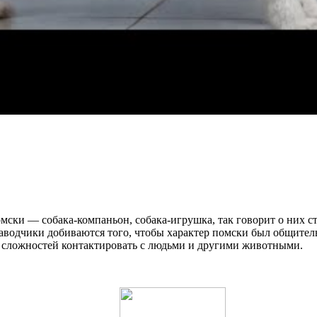
ски — собака-компаньон, собака-игрушка, так говорит о них ст
аводчики добиваются того, чтобы характер помски был общите
з сложностей контактировать с людьми и другими животными.