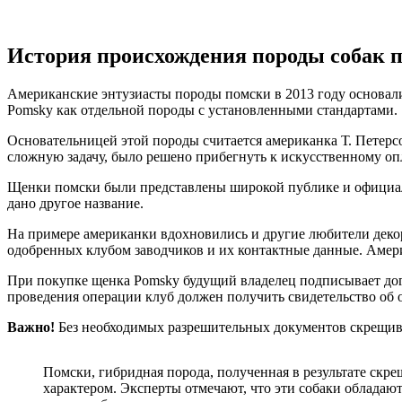
История происхождения породы собак 
Американские энтузиасты породы помски в 2013 году основали
Pomsky как отдельной породы с установленными стандартами.
Основательницей этой породы считается американка Т. Петерс
сложную задачу, было решено прибегнуть к искусственному оп
Щенки помски были представлены широкой публике и официаль
дано другое название.
На примере американки вдохновились и другие любители деко
одобренных клубом заводчиков и их контактные данные. Амери
При покупке щенка Pomsky будущий владелец подписывает дого
проведения операции клуб должен получить свидетельство об 
Важно!
Без необходимых разрешительных документов скрещив
Помски, гибридная порода, полученная в результате ск
характером. Эксперты отмечают, что эти собаки обладаю