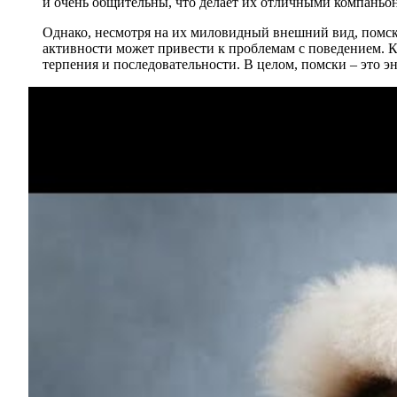
и очень общительны, что делает их отличными компаньон
Однако, несмотря на их миловидный внешний вид, помск
активности может привести к проблемам с поведением. Кр
терпения и последовательности. В целом, помски – это э