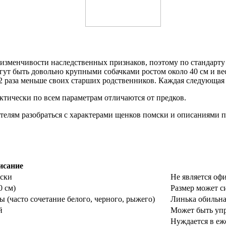
изменчивости наследственных признаков, поэтому по стандарту
ут быть довольно крупными собачками ростом около 40 см и вес
2 раза меньше своих старших родственников. Каждая следующая
ктически по всем параметрам отличаются от предков.
телям разобраться с характерами щенков помски и описаниями 
исание
аски
Не является оф
0 см)
Размер может с
ы (часто сочетание белого, черного, рыжего)
Линька обильн
й
Может быть упр
Нуждается в еж