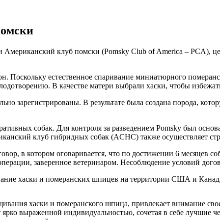
помски
 Американский клуб помски (Pomsky Club of America – PCA), ц
он. Поскольку естественное спаривание миниатюрного померанс
лодотворению. В качестве матери выбрали хаски, чтобы избежа
но зарегистрированы. В результате была создана порода, кото
ративных собак. Для контроля за разведением Pomsky был основ
канский клуб гибридных собак (ACHС) также осуществляет стро
вор, в котором оговаривается, что по достижении 6 месяцев со
операции, заверенное ветеринаром. Несоблюдение условий догов
ание хаски и померанских шпицев на территории США и Канад
рещивания хаски и померанского шпица, привлекает внимание с
т ярко выраженной индивидуальностью, сочетая в себе лучшие ч