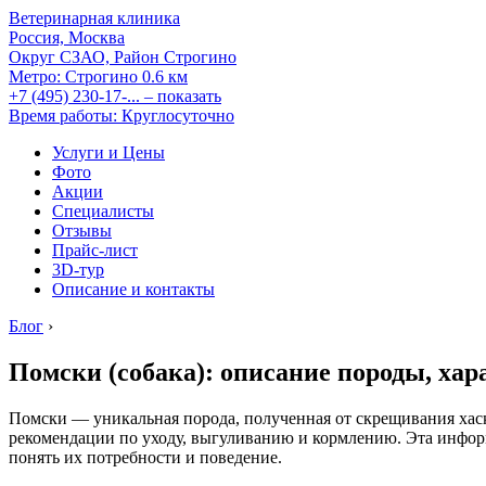
Ветеринарная клиника
Россия, Москва
Округ СЗАО, Район Строгино
Метро:
Строгино
0.6 км
+7 (495) 230-17-...
– показать
Время работы: Круглосуточно
Услуги и Цены
Фото
Акции
Специалисты
Отзывы
Прайс-лист
3D-тур
Описание и контакты
Блог
›
Помски (собака): описание породы, хар
Помски — уникальная порода, полученная от скрещивания хаск
рекомендации по уходу, выгуливанию и кормлению. Эта информ
понять их потребности и поведение.