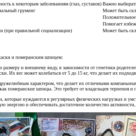
сть к некоторым заболеваниям (глаз, суставов)
Важно выбирать
нальный груминг
Может быть скл
Положительное
Помогает избеж
и (при правильной социализации)
Может быть ск
хаски и померанским шпицем:
по размеру и внешнему виду, в зависимости от генетики родите
и. Их вес может колебаться от 5 до 15 кг, что делает их подхо
дружелюбным характером, что делает их отличными компаньонам
как померанские шпицы. Это требует от владельцев терпения и 
, которые нуждаются в регулярных физических нагрузках и умст
ю энергию и обеспечивать достаточное количество активности,