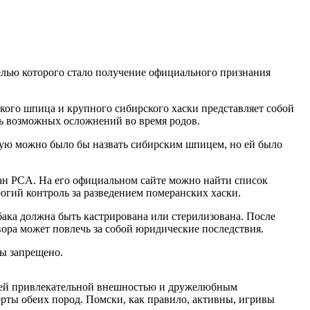
елью которого стало получение официального признания
кого шпица и крупного сибирского хаски представляет собой
ть возможных осложнений во время родов.
рую можно было бы назвать сибирским шпицем, но ей было
ан PCA. На его официальном сайте можно найти список
гий контроль за разведением померанских хаски.
бака должна быть кастрирована или стерилизована. После
ора может повлечь за собой юридические последствия.
ы запрещено.
воей привлекательной внешностью и дружелюбным
ерты обеих пород. Помски, как правило, активны, игривы