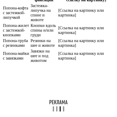
Застежка-
Попона-кофта
липучка на
[Ссылка на картинку или
с застежкой-
спине и
картинка]
липучкой
животе
Попона-жилет
Кнопки вдоль
[Ссылка на картинку или
с застежкой-
спины и/или
картинка]
кнопками
груди
Попона-труба
Резинки на
[Ссылка на картинку или
с резинками
шее и животе
картинка]
Завязки на
Попона-майки
[Ссылка на картинку или
шее и под
с завязками
картинка]
животом