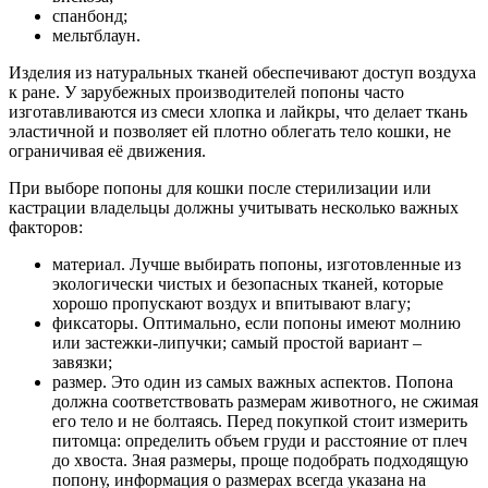
спанбонд;
мельтблаун.
Изделия из натуральных тканей обеспечивают доступ воздуха
к ране. У зарубежных производителей попоны часто
изготавливаются из смеси хлопка и лайкры, что делает ткань
эластичной и позволяет ей плотно облегать тело кошки, не
ограничивая её движения.
При выборе попоны для кошки после стерилизации или
кастрации владельцы должны учитывать несколько важных
факторов:
материал. Лучше выбирать попоны, изготовленные из
экологически чистых и безопасных тканей, которые
хорошо пропускают воздух и впитывают влагу;
фиксаторы. Оптимально, если попоны имеют молнию
или застежки-липучки; самый простой вариант –
завязки;
размер. Это один из самых важных аспектов. Попона
должна соответствовать размерам животного, не сжимая
его тело и не болтаясь. Перед покупкой стоит измерить
питомца: определить объем груди и расстояние от плеч
до хвоста. Зная размеры, проще подобрать подходящую
попону, информация о размерах всегда указана на