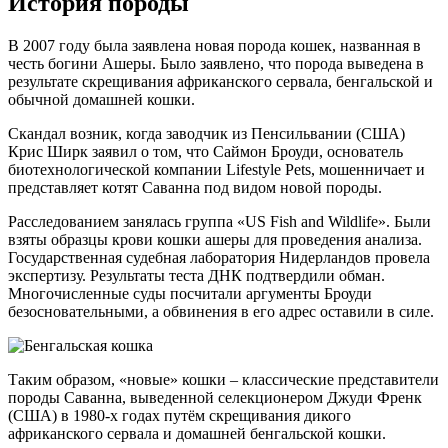
История породы
В 2007 году была заявлена новая порода кошек, названная в
честь богини Ашеры. Было заявлено, что порода выведена в
результате скрещивания африканского сервала, бенгальской и
обычной домашней кошки.
Скандал возник, когда заводчик из Пенсильвании (США)
Крис Ширк заявил о том, что Саймон Броуди, основатель
биотехнологической компании Lifestyle Pets, мошенничает и
представляет котят Саванна под видом новой породы.
Расследованием занялась группа «US Fish and Wildlife». Были
взяты образцы крови кошки ашеры для проведения анализа.
Государственная судебная лаборатория Нидерландов провела
экспертизу. Результаты теста ДНК подтвердили обман.
Многочисленные суды посчитали аргументы Броуди
безосновательными, а обвинения в его адрес оставили в силе.
Таким образом, «новые» кошки – классические представители
породы Саванна, выведенной селекционером Джуди Френк
(США) в 1980-х годах путём скрещивания дикого
африканского сервала и домашней бенгальской кошки.