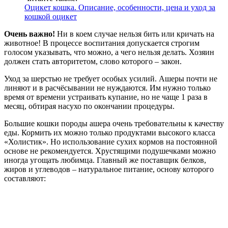
Оцикет кошка. Описание, особенности, цена и уход за
кошкой оцикет
Очень важно!
Ни в коем случае нельзя бить или кричать на
животное! В процессе воспитания допускается строгим
голосом указывать, что можно, а чего нельзя делать. Хозяин
должен стать авторитетом, слово которого – закон.
Уход за шерстью не требует особых усилий. Ашеры почти не
линяют и в расчёсывании не нуждаются. Им нужно только
время от времени устраивать купание, но не чаще 1 раза в
месяц, обтирая насухо по окончании процедуры.
Большие кошки породы ашера очень требовательны к качеству
еды. Кормить их можно только продуктами высокого класса
«Холистик». Но использование сухих кормов на постоянной
основе не рекомендуется. Хрустящими подушечками можно
иногда угощать любимца. Главный же поставщик белков,
жиров и углеводов – натуральное питание, основу которого
составляют: