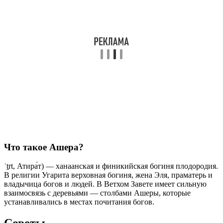
Что такое Ашера?
ʾṯrt, Атира́т) — ханаанская и финикийская богиня плодородия.
В религии Угарита верховная богиня, жена Эля, праматерь и
владычица богов и людей. В Ветхом Завете имеет сильную
взаимосвязь с деревьями — столбами Ашеры, которые
устанавливались в местах почитания богов.