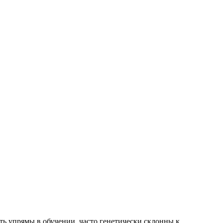
ь упрямы в обучении, часто генетически склонны к