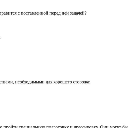
правится с поставленной перед ней задачей?
:
ствами, необходимыми для хорошего сторожа:
о пройти специальную подготовку и дрессировку. Они могут быт