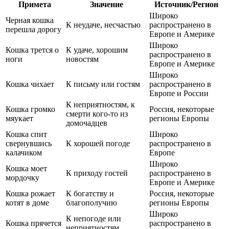
Примета
Значение
Источник/Регион
Широко
Черная кошка
К неудаче, несчастью
распространено в
перешла дорогу
Европе и Америке
Широко
Кошка трется о
К удаче, хорошим
распространено в
ноги
новостям
Европе и Америке
Широко
Кошка чихает
К письму или гостям
распространено в
Европе и России
К неприятностям, к
Кошка громко
Россия, некоторые
смерти кого-то из
мяукает
регионы Европы
домочадцев
Кошка спит
Широко
свернувшись
К хорошей погоде
распространено в
калачиком
Европе
Широко
Кошка моет
К приходу гостей
распространено в
мордочку
Европе и Америке
Кошка рожает
К богатству и
Россия, некоторые
котят в доме
благополучию
регионы Европы
Широко
К непогоде или
Кошка прячется
распространено в
неприятностям