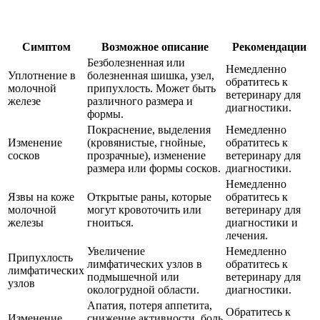
Симптом
Возможное описание
Рекомендации
Безболезненная или
Немедленно
Уплотнение в
болезненная шишка, узел,
обратитесь к
молочной
припухлость. Может быть
ветеринару для
железе
различного размера и
диагностики.
формы.
Покраснение, выделения
Немедленно
Изменение
(кровянистые, гнойные,
обратитесь к
сосков
прозрачные), изменение
ветеринару для
размера или формы сосков.
диагностики.
Немедленно
Язвы на коже
Открытые раны, которые
обратитесь к
молочной
могут кровоточить или
ветеринару для
железы
гноиться.
диагностики и
лечения.
Увеличение
Немедленно
Припухлость
лимфатических узлов в
обратитесь к
лимфатических
подмышечной или
ветеринару для
узлов
окологрудной области.
диагностики.
Апатия, потеря аппетита,
Обратитесь к
Изменение
снижение активности, боль