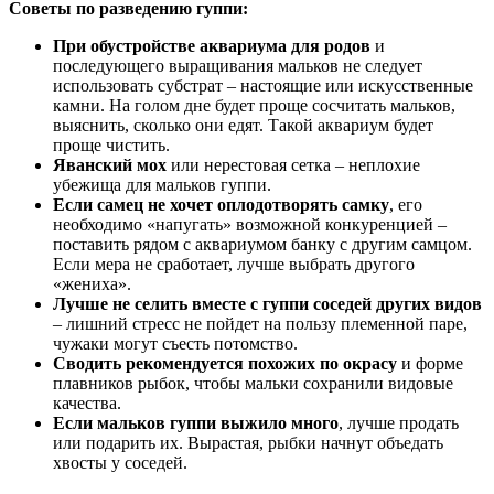
Советы по разведению гуппи:
При обустройстве аквариума для родов
и
последующего выращивания мальков не следует
использовать субстрат – настоящие или искусственные
камни. На голом дне будет проще сосчитать мальков,
выяснить, сколько они едят. Такой аквариум будет
проще чистить.
Яванский мох
или нерестовая сетка – неплохие
убежища для мальков гуппи.
Если самец не хочет оплодотворять самку
, его
необходимо «напугать» возможной конкуренцией –
поставить рядом с аквариумом банку с другим самцом.
Если мера не сработает, лучше выбрать другого
«жениха».
Лучше не селить вместе с гуппи соседей других видов
– лишний стресс не пойдет на пользу племенной паре,
чужаки могут съесть потомство.
Сводить рекомендуется похожих по окрасу
и форме
плавников рыбок, чтобы мальки сохранили видовые
качества.
Если мальков гуппи выжило много
, лучше продать
или подарить их. Вырастая, рыбки начнут объедать
хвосты у соседей.