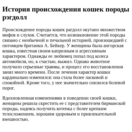
История происхождения кошек породы
рэгдолл
Происхождение породы кошек рагдолл окутано множеством
мифов и слухов. Считается, что возникновение этой породы
связано с необычной и печальной историей, произошедшей с
питомцем британки А. Бейкер. У женщины была ангорская
кошка, известная своим капризным и агрессивным
характером. Однажды ее любимец попал под колеса
автомобиля, но, к счастью, выжил. Однако животное
получило серьезные травмы, и процесс его восстановления
занял много времени. После лечения характер кошки
кардинально изменился: она стала более ласковой и
спокойной. Кроме того, у нее значительно снизился болевой
порог.
Вдохновленная изменениями в поведении своей кошки,
женщина решила скрестить ее с представителем бирманской
породы, надеясь получить котенка с более крепким
телосложением, хорошим здоровьем и привлекательной
внешностью.