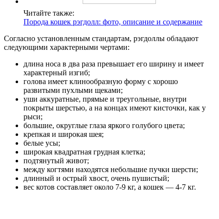
Читайте также:
Порода кошек рэгдолл: фото, описание и содержание
Согласно установленным стандартам, рэгдоллы обладают
следующими характерными чертами:
длина носа в два раза превышает его ширину и имеет
характерный изгиб;
голова имеет клинообразную форму с хорошо
развитыми пухлыми щеками;
уши аккуратные, прямые и треугольные, внутри
покрыты шерстью, а на концах имеют кисточки, как у
рыси;
большие, округлые глаза яркого голубого цвета;
крепкая и широкая шея;
белые усы;
широкая квадратная грудная клетка;
подтянутый живот;
между когтями находятся небольшие пучки шерсти;
длинный и острый хвост, очень пушистый;
вес котов составляет около 7-9 кг, а кошек — 4-7 кг.