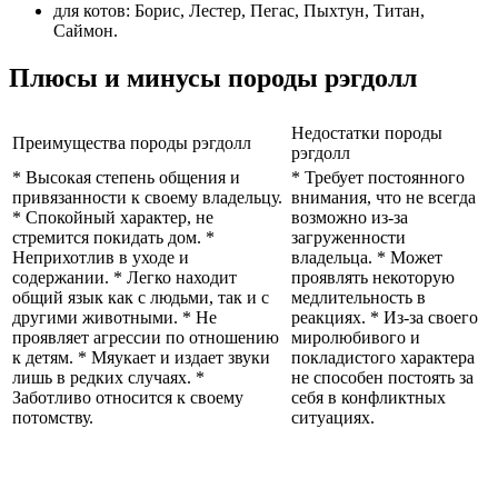
для котов: Борис, Лестер, Пегас, Пыхтун, Титан,
Саймон.
Плюсы и минусы породы рэгдолл
Недостатки породы
Преимущества породы рэгдолл
рэгдолл
* Высокая степень общения и
* Требует постоянного
привязанности к своему владельцу.
внимания, что не всегда
* Спокойный характер, не
возможно из-за
стремится покидать дом. *
загруженности
Неприхотлив в уходе и
владельца. * Может
содержании. * Легко находит
проявлять некоторую
общий язык как с людьми, так и с
медлительность в
другими животными. * Не
реакциях. * Из-за своего
проявляет агрессии по отношению
миролюбивого и
к детям. * Мяукает и издает звуки
покладистого характера
лишь в редких случаях. *
не способен постоять за
Заботливо относится к своему
себя в конфликтных
потомству.
ситуациях.