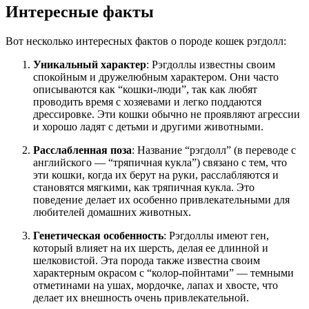
Интересные факты
Вот несколько интересных фактов о породе кошек рэгдолл:
Уникальный характер
: Рэгдоллы известны своим
спокойным и дружелюбным характером. Они часто
описываются как “кошки-люди”, так как любят
проводить время с хозяевами и легко поддаются
дрессировке. Эти кошки обычно не проявляют агрессии
и хорошо ладят с детьми и другими животными.
Расслабленная поза
: Название “рэгдолл” (в переводе с
английского — “тряпичная кукла”) связано с тем, что
эти кошки, когда их берут на руки, расслабляются и
становятся мягкими, как тряпичная кукла. Это
поведение делает их особенно привлекательными для
любителей домашних животных.
Генетическая особенность
: Рэгдоллы имеют ген,
который влияет на их шерсть, делая ее длинной и
шелковистой. Эта порода также известна своим
характерным окрасом с “колор-пойнтами” — темными
отметинами на ушах, мордочке, лапах и хвосте, что
делает их внешность очень привлекательной.