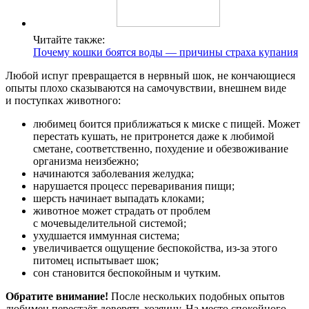
Читайте также:
Почему кошки боятся воды — причины страха купания
Любой испуг превращается в нервный шок, не кончающиеся
опыты плохо сказываются на самочувствии, внешнем виде
и поступках животного:
любимец боится приближаться к миске с пищей. Может
перестать кушать, не притронется даже к любимой
сметане, соответственно, похудение и обезвоживание
организма неизбежно;
начинаются заболевания желудка;
нарушается процесс переваривания пищи;
шерсть начинает выпадать клоками;
животное может страдать от проблем
с мочевыделительной системой;
ухудшается иммунная система;
увеличивается ощущение беспокойства, из-за этого
питомец испытывает шок;
сон становится беспокойным и чутким.
Обратите внимание!
После нескольких подобных опытов
любимец перестаёт доверять хозяину. На место спокойного,