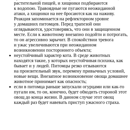
растительной пищей, и хищники подбираются
к водопою. Травоядные не пугаются неожиданной
атаки, а хищники на нее бросаются как на наживу.
Реакция запоминается на рефлекторном уровне
у домашних питомцев. Перед трапезой они
оглядываются, удостоверяясь, что они в защищенном
месте. Если к животному внезапно подойти и потрогать,
то он агрессивно зарычит. В спокойствии тревога
и ужас увеличиваются при неожиданном
возникновении постороннего объекта;
неустойчивый характер кота. В среде животных
находятся такие, у которых неустойчивая психика, как
бывает и у людей. Питомцы резко отзываются
на пронзительный звук, перемену привычных условий,
новые вещи. Внезапное возникновение овоща домашнее
животное принимает как опасность;
если в питомца раньше запускали огурцами или как-то
пугали им, то он, конечно, будет обходить стороной этот
овощ до конца жизни. В данном случае этот овощ
каждый раз будет навевать приступ ужасного страха.