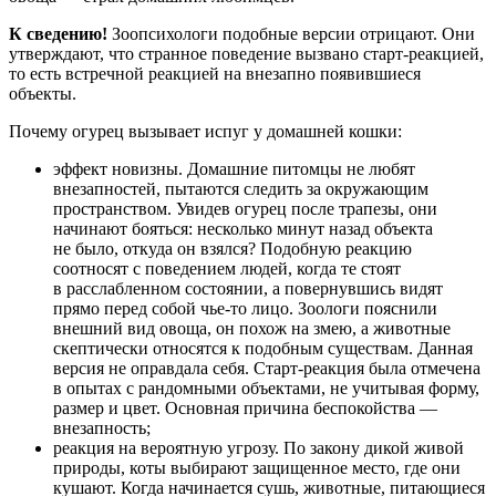
К сведению!
Зоопсихологи подобные версии отрицают. Они
утверждают, что странное поведение вызвано старт-реакцией,
то есть встречной реакцией на внезапно появившиеся
объекты.
Почему огурец вызывает испуг у домашней кошки:
эффект новизны. Домашние питомцы не любят
внезапностей, пытаются следить за окружающим
пространством. Увидев огурец после трапезы, они
начинают бояться: несколько минут назад объекта
не было, откуда он взялся? Подобную реакцию
соотносят с поведением людей, когда те стоят
в расслабленном состоянии, а повернувшись видят
прямо перед собой чье-то лицо. Зоологи пояснили
внешний вид овоща, он похож на змею, а животные
скептически относятся к подобным существам. Данная
версия не оправдала себя. Старт-реакция была отмечена
в опытах с рандомными объектами, не учитывая форму,
размер и цвет. Основная причина беспокойства —
внезапность;
реакция на вероятную угрозу. По закону дикой живой
природы, коты выбирают защищенное место, где они
кушают. Когда начинается сушь, животные, питающиеся