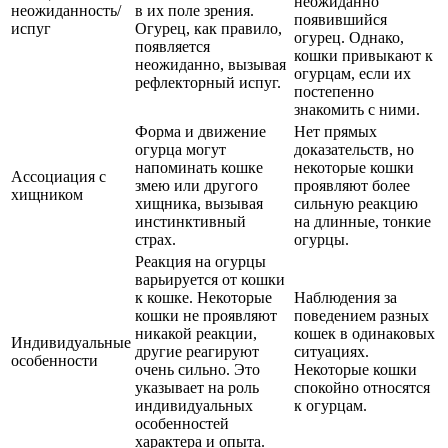
неожиданно
неожиданность/
в их поле зрения.
появившийся
испуг
Огурец, как правило,
огурец. Однако,
появляется
кошки привыкают к
неожиданно, вызывая
огурцам, если их
рефлекторный испуг.
постепенно
знакомить с ними.
Форма и движение
Нет прямых
огурца могут
доказательств, но
напоминать кошке
некоторые кошки
Ассоциация с
змею или другого
проявляют более
хищником
хищника, вызывая
сильную реакцию
инстинктивный
на длинные, тонкие
страх.
огурцы.
Реакция на огурцы
варьируется от кошки
к кошке. Некоторые
Наблюдения за
кошки не проявляют
поведением разных
никакой реакции,
кошек в одинаковых
Индивидуальные
другие реагируют
ситуациях.
особенности
очень сильно. Это
Некоторые кошки
указывает на роль
спокойно относятся
индивидуальных
к огурцам.
особенностей
характера и опыта.