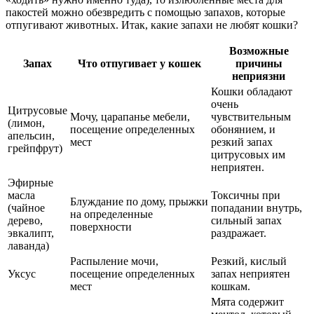
пакостей можно обезвредить с помощью запахов, которые
отпугивают животных. Итак, какие запахи не любят кошки?
Возможные
Запах
Что отпугивает у кошек
причины
неприязни
Кошки обладают
очень
Цитрусовые
Мочу, царапанье мебели,
чувствительным
(лимон,
посещение определенных
обонянием, и
апельсин,
мест
резкий запах
грейпфрут)
цитрусовых им
неприятен.
Эфирные
масла
Токсичны при
Блуждание по дому, прыжки
(чайное
попадании внутрь,
на определенные
дерево,
сильный запах
поверхности
эвкалипт,
раздражает.
лаванда)
Распыление мочи,
Резкий, кислый
Уксус
посещение определенных
запах неприятен
мест
кошкам.
Мята содержит