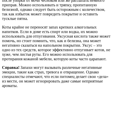
после уборки от мочи чесноком или же рассыпать немного
приправ. Можно использовать и тряпку, пропитанную
белизной, однако следует быть осторожным с количеством,
так как избыток может повредить покрытие и оставить
тусклые пятна.
Коты крайне не переносят запах крепких алкогольных
напитков. Если в доме есть спирт или водка, их можно
использовать для отпугивания. Уксусная кислота также может
помочь, но стоит помнить, что, как и белизна, она может
негативно сказаться на напольном покрытии. Уксус – это
одно из тех средств, которое эффективно отпугивает котов, не
хуже, чем листья руты. Его можно использовать для
протирания кожаной мебели, которую коты часто царапают.
Справка!
Запахи могут вызывать различные негативные
эмоции, такие как страх, тревога и отвращение. Однако
специалисты отмечают, что если питомец делает свои «дела»
из мести, он может игнорировать даже самые неприятные
ароматы.