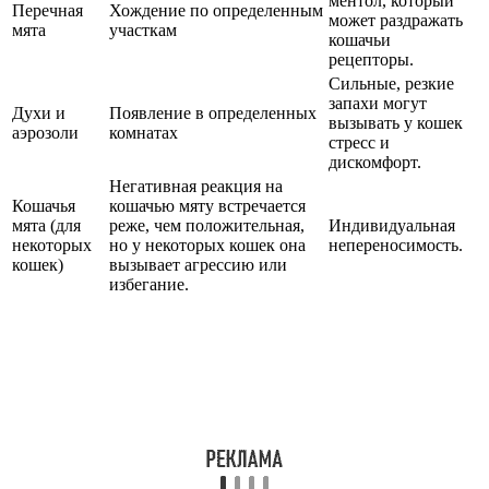
ментол, который
Перечная
Хождение по определенным
может раздражать
мята
участкам
кошачьи
рецепторы.
Сильные, резкие
запахи могут
Духи и
Появление в определенных
вызывать у кошек
аэрозоли
комнатах
стресс и
дискомфорт.
Негативная реакция на
Кошачья
кошачью мяту встречается
мята (для
реже, чем положительная,
Индивидуальная
некоторых
но у некоторых кошек она
непереносимость.
кошек)
вызывает агрессию или
избегание.