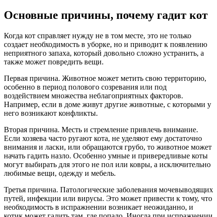
Основные причины, почему гадит кот
Когда кот справляет нужду не в том месте, это не только
создает необходимость в уборке, но и приводит к появлению
неприятного запаха, который довольно сложно устранить, а
также может повредить вещи.
Первая причина. Животное может метить свою территорию,
особенно в период полового созревания или под
воздействием множества неблагоприятных факторов.
Например, если в доме живут другие животные, с которыми у
него возникают конфликты.
Вторая причина. Месть и стремление привлечь внимание.
Если хозяева часто ругают кота, не уделяют ему достаточно
внимания и ласки, или обращаются грубо, то животное может
начать гадить назло. Особенно умные и привередливые коты
могут выбирать для этого не пол или ковры, а исключительно
любимые вещи, одежду и мебель.
Третья причина. Патологические заболевания мочевыводящих
путей, инфекции или вирусы. Это может привести к тому, что
необходимость в испражнении возникает неожиданно, и
котик может гадить там, где попало. Иногда при испражнении