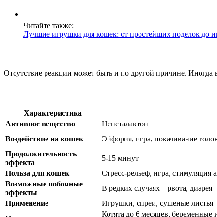
Читайте также:
Лучшие игрушки для кошек: от простейших поделок до 
Отсутствие реакции может быть и по другой причине. Иногда в 
Характеристика
Активное вещество
Непеталактон
Воздействие на кошек
Эйфория, игра, покачивание голов
Продолжительность
5-15 минут
эффекта
Польза для кошек
Стресс-рельеф, игра, стимуляция 
Возможные побочные
В редких случаях – рвота, диарея
эффекты
Применение
Игрушки, спреи, сушеные листья
Котята до 6 месяцев, беременные