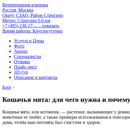
Ветеринарная клиника
Россия, Москва
Округ СЗАО, Район Строгино
Метро:
Строгино
0.6 км
+7 (495) 230-17-...
– показать
Время работы: Круглосуточно
Услуги и Цены
Фото
Акции
Специалисты
Отзывы
Прайс-лист
3D-тур
Описание и контакты
Блог
›
Кошачья мята: для чего нужна и почем
Кошачья мята, или котовник, — растение, вызывающее у домаш
животные ее любят, а также примеры использования в повседне
дома, чтобы ваш питомец был счастлив и здоров.