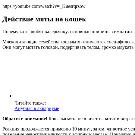
https://youtube.com/watch?v=_Kuesrqrzow
Действие мяты на кошек
Почему коты любят валерьянку: основные причины симпатии
Млекопитающие семейства кошачьих отличаются специфической
Они могут мотать головой, подергивать телом, громко мяукать 
Читайте также:
Анубиас в аквариуме
Обратите внимание!
Кошачья мята не влияет на котят в возраст
Реакция продолжается примерно 10 минут, затем, животное ус
поведение невосприимчивости к эфирным маслам. Примерно чер