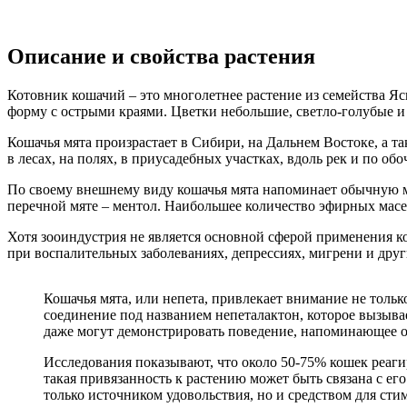
Описание и свойства растения
Котовник кошачий – это многолетнее растение из семейства Я
форму с острыми краями. Цветки небольшие, светло-голубые и
Кошачья мята произрастает в Сибири, на Дальнем Востоке, а та
в лесах, на полях, в приусадебных участках, вдоль рек и по об
По своему внешнему виду кошачья мята напоминает обычную мя
перечной мяте – ментол. Наибольшее количество эфирных масе
Хотя зооиндустрия не является основной сферой применения к
при воспалительных заболеваниях, депрессиях, мигрени и друг
Кошачья мята, или непета, привлекает внимание не тольк
соединение под названием непеталактон, которое вызыва
даже могут демонстрировать поведение, напоминающее о
Исследования показывают, что около 50-75% кошек реаги
такая привязанность к растению может быть связана с ег
только источником удовольствия, но и средством для ст