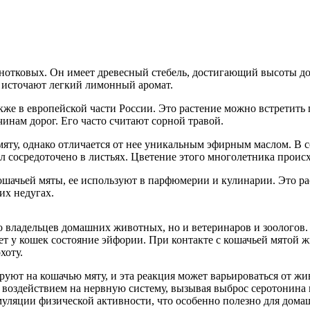
снотковых. Он имеет древесный стебель, достигающий высоты до
 источают легкий лимонный аромат.
кже в европейской части России. Это растение можно встретить 
очинам дорог. Его часто считают сорной травой.
ту, однако отличается от нее уникальным эфирным маслом. В со
л сосредоточено в листьях. Цветение этого многолетника происх
ошачьей мяты, ее используют в парфюмерии и кулинарии. Это р
их недугах.
о владельцев домашних животных, но и ветеринаров и зоологов.
ет у кошек состояние эйфории. При контакте с кошачьей мятой 
хоту.
руют на кошачью мяту, и эта реакция может варьироваться от жи
о воздействием на нервную систему, вызывая выброс серотонина
имуляции физической активности, что особенно полезно для до