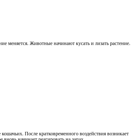
е меняется. Животные начинают кусать и лизать растение.
 кошачьих. После кратковременного воздействия возникает
 вновь начинает реагировать на запах.