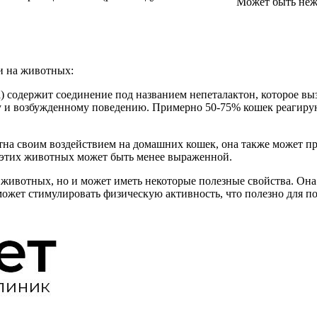
Может быть неже
и на животных:
ria) содержит соединение под названием непеталактон, которое в
у и возбужденному поведению. Примерно 50-75% кошек реагируют
стна своим воздействием на домашних кошек, она также может пр
у этих животных может быть менее выраженной.
ет животных, но и может иметь некоторые полезные свойства. О
 может стимулировать физическую активность, что полезно для п