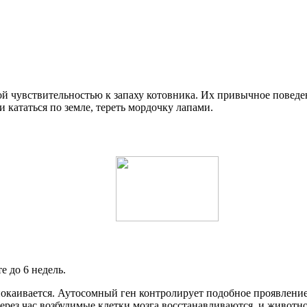
 чувствительностью к запаху котовника. Их привычное поведени
и кататься по земле, тереть мордочку лапами.
е до 6 недель.
покаивается. Аутосомный ген контролирует подобное проявление
ез час возбудимые клетки мозга восстанавливаются, и животное