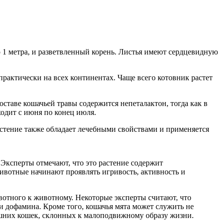
 1 метра, и разветвленный корень. Листья имеют сердцевидную
практически на всех континентах. Чаще всего котовник растет
ставе кошачьей травы содержится непеталактон, тогда как в
одит с июня по конец июля.
астение также обладает лечебными свойствами и применяется
 Эксперты отмечают, что это растение содержит
животные начинают проявлять игривость, активность и
вотного к животному. Некоторые эксперты считают, что
 и дофамина. Кроме того, кошачья мята может служить не
машних кошек, склонных к малоподвижному образу жизни.